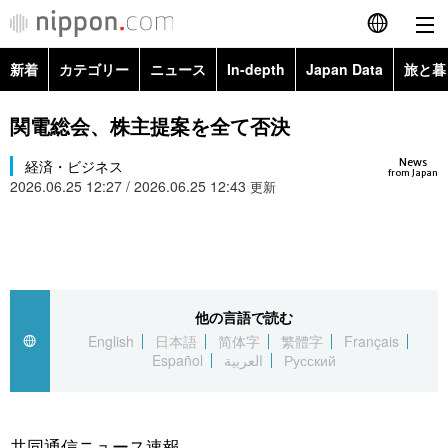
新着
カテゴリー
ニュース
In-depth
Japan Data
旅と暮
English
政治・外交
Topics
関電総会、株主提案を全て否決
简体字
News
経済・ビジネス
経済・ビジネス
Images
繁體字
from Japan
2026.06.25 12:27 / 2026.06.25 12:43
更新
カテゴリー
国際・海外
People
Français
政治・外交
ニュース
社会
東京
Español
経済・ビジネス
トップ
In-depth
他の言語で読む
文化
お知らせ
العربية
English
日本語
简体字
繁體字
Français
Español
العربية
Русский
国際
アーカイブ
Japan Data
科学・技術
Русский
社会
旅と暮らし
暮らし
共同通信ニュース速報