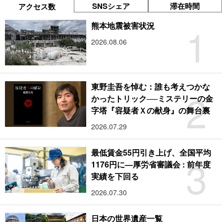
SNSシェア
滞在時間
アクセス数
1
熊本地震被害状況
2026.08.06
東野圭吾を悼む：誰も考えつかな
2
かったトリック──ミステリーの金
字塔『容疑者Ｘの献身』の舞台裏
2026.07.29
最低賃金55円引き上げ、全国平均
3
1176円に―厚労省審議会 : 前年度
実績を下回る
2026.07.30
日本の世界遺産一覧