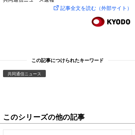
記事全文を読む（外部サイト）
スポーツ・東京2020
文化
動画/Live
科学・技術
Books
暮らし
Cinema
この記事につけられたキーワード
スポーツ・東京2020
Topics
共同通信ニュース
Images
People
東京
このシリーズの他の記事
お知らせ