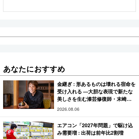
公式SNS
あなたにおすすめ
金継ぎ : 形あるものは壊れる宿命を
受け入れる ―大胆な表現で新たな
美しさを生む漆芸修復師・末崎広
樹
2026.08.06
エアコン「2027年問題」で駆け込
み需要増 : 出荷は前年比2割増