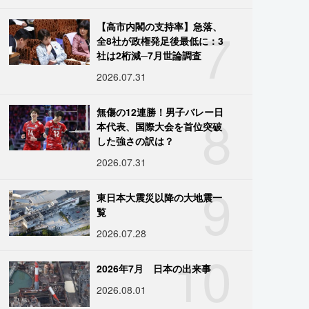
7
【高市内閣の支持率】急落、
全8社が政権発足後最低に：3
社は2桁減─7月世論調査
2026.07.31
8
無傷の12連勝！男子バレー日
本代表、国際大会を首位突破
した強さの訳は？
2026.07.31
9
東日本大震災以降の大地震一
覧
2026.07.28
10
2026年7月 日本の出来事
2026.08.01