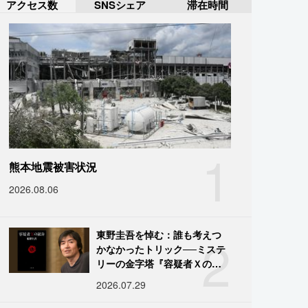
アクセス数
SNSシェア
滞在時間
1
熊本地震被害状況
2026.08.06
2
東野圭吾を悼む：誰も考えつ
かなかったトリック──ミステ
リーの金字塔『容疑者Ｘの献
身』の舞台裏
2026.07.29