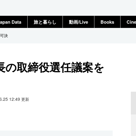
apan Data
旅と暮らし
動画/Live
Books
Cin
可決
長の取締役選任議案を
06.25 12:49
更新