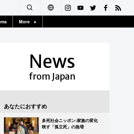
ema
More
English
Topics
简体字
Images
News
繁體字
People
Français
from Japan
東京
Español
お知らせ
العربية
あなたにおすすめ
Русский
多死社会ニッポン:家族の変化
映す「孤立死」の急増