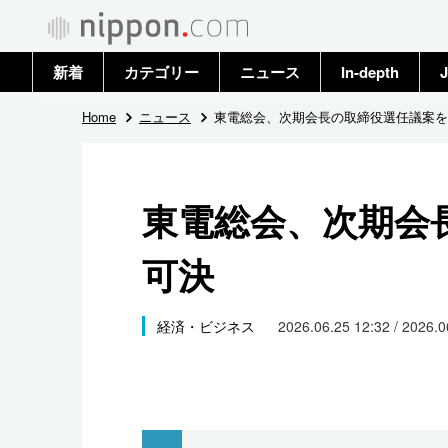
新着
カテゴリー
ニュース
In-depth
J
政治・外交
トップ
Home
ニュース
東電総会、次期会長の取締役選任議案を
経済・ビジネス
アーカイブ
東電総会、次期会
国際
可決
社会
文化
経済・ビジネス
2026.06.25 12:32 / 2026.
科学・技術
暮らし