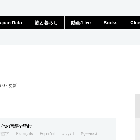
apan Data
旅と暮らし
動画/Live
Books
Cin
16:07
更新
他の言語で読む
繁體字
Français
Español
العربية
Русский