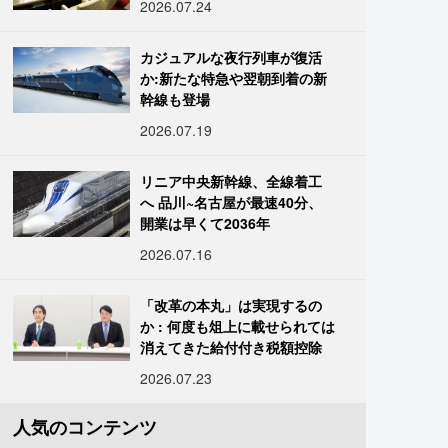
2026.07.24
カジュアルな夜行列車が復活
か:新たな特急や翌朝到着の新
幹線も登場
2026.07.19
リニア中央新幹線、全線着工
へ 品川~名古屋が最速40分、
開業は早くて2036年
2026.07.16
「改革の本丸」は実現するの
か : 何度も俎上に載せられては
消えてきた給付付き税額控除
2026.07.23
人気のコンテンツ