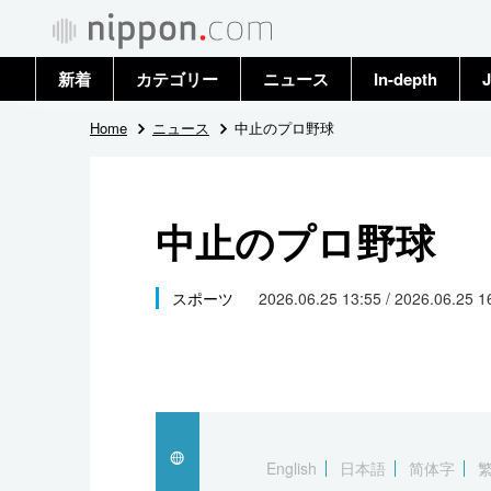
新着
カテゴリー
ニュース
In-depth
J
政治・外交
トップ
Home
ニュース
中止のプロ野球
経済・ビジネス
アーカイブ
中止のプロ野球
国際
社会
スポーツ
2026.06.25 13:55 / 2026.06.25 
文化
科学・技術
暮らし
English
日本語
简体字