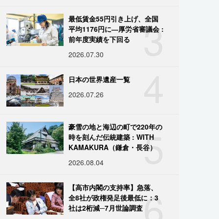
3
最低賃金55円引き上げ、全国
平均1176円に―厚労省審議会 :
前年度実績を下回る
2026.07.30
4
日本の世界遺産一覧
2026.07.26
5
豪雪の地と海辺の町で220年の
時を刻んだ伝統建築 : WITH
KAMAKURA（鎌倉・長谷）
2026.08.04
6
【高市内閣の支持率】急落、
全8社が政権発足後最低に：3
社は2桁減─7月世論調査