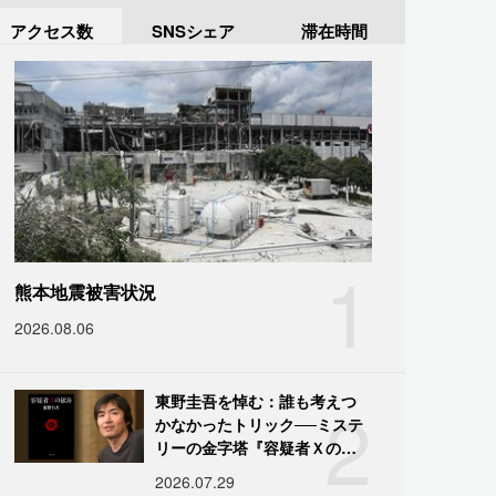
アクセス数
SNSシェア
滞在時間
1
熊本地震被害状況
2026.08.06
2
東野圭吾を悼む：誰も考えつ
かなかったトリック──ミステ
リーの金字塔『容疑者Ｘの献
身』の舞台裏
2026.07.29