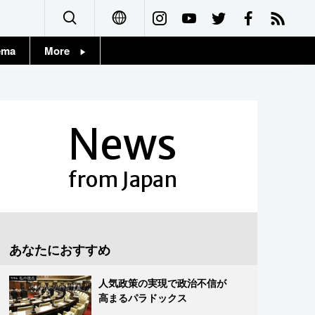
ema
More
English
Topics
简体字
Images
News
繁體字
People
Français
from Japan
東京
Español
お知らせ
العربية
あなたにおすすめ
Русский
人気政策の実現で政治不信が
高まるパラドックス