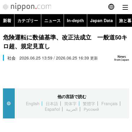
新着
カテゴリー
ニュース
In-depth
Japan Data
旅と暮
English
政治・外交
Topics
危険運転に数値基準、改正法成立 一般道50キ
简体字
ロ超、規定見直し
経済・ビジネス
Images
繁體字
カテゴリー
News
社会
2026.06.25 13:59 / 2026.06.25 16:39
更新
from Japan
国際・海外
People
Français
政治・外交
ニュース
社会
東京
Español
経済・ビジネス
トップ
In-depth
文化
お知らせ
العربية
他の言語で読む
English
日本語
简体字
繁體字
Français
国際
アーカイブ
Japan Data
科学・技術
Español
العربية
Русский
Русский
社会
旅と暮らし
暮らし