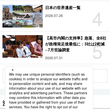
4
日本の世界遺産一覧
2026.07.26
【高市内閣の支持率】急落、全8社
5
が政権発足後最低に：3社は2桁減
─7月世論調査
2026.07.31
もっと見る
注目のキーワード