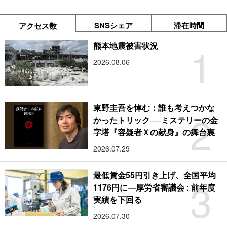
SNSシェア
滞在時間
アクセス数
1
熊本地震被害状況
2026.08.06
東野圭吾を悼む：誰も考えつかな
2
かったトリック──ミステリーの金
字塔『容疑者Ｘの献身』の舞台裏
2026.07.29
最低賃金55円引き上げ、全国平均
3
1176円に―厚労省審議会 : 前年度
実績を下回る
2026.07.30