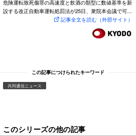
危険運転致死傷罪の高速度と飲酒の類型に数値基準を新
スポーツ・東京2020
文化
動画/Live
設する改正自動車運転処罰法が25日、衆院本会議で可...
記事全文を読む（外部サイト）
科学・技術
Books
暮らし
Cinema
スポーツ・東京2020
Topics
この記事につけられたキーワード
Images
共同通信ニュース
People
東京
このシリーズの他の記事
お知らせ