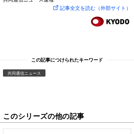
記事全文を読む（外部サイト）
スポーツ・東京2020
文化
動画/Live
科学・技術
Books
暮らし
Cinema
この記事につけられたキーワード
スポーツ・東京2020
Topics
共同通信ニュース
Images
People
東京
このシリーズの他の記事
お知らせ