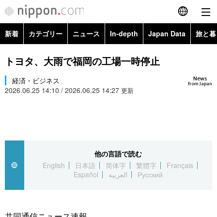
新着
カテゴリー
ニュース
In-depth
Japan Data
旅と暮
English
政治・外交
Topics
トヨタ、大雨で福岡の工場一時停止
简体字
News
経済・ビジネス
経済・ビジネス
Images
繁體字
from Japan
2026.06.25 14:10 / 2026.06.25 14:27
更新
カテゴリー
国際・海外
People
Français
政治・外交
ニュース
社会
東京
Español
経済・ビジネス
トップ
In-depth
他の言語で読む
文化
お知らせ
العربية
English
日本語
简体字
繁體字
Français
Español
العربية
Русский
国際
アーカイブ
Japan Data
科学・技術
Русский
社会
旅と暮らし
暮らし
共同通信ニュース速報