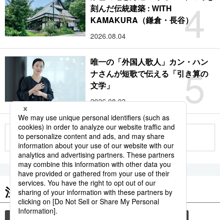
4
刻んだ伝統建築 : WITH
KAMAKURA（鎌倉・長谷）
2026.08.04
唯一の「外国人歌人」カン・ハン
5
ナさんが短歌で伝える「引き算の
文学」
2026.08.03
もっと見る
注目のキーワード
共同通信ニュース
和食
食材
スパイス