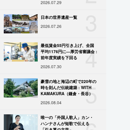
2026.07.29
3
日本の世界遺産一覧
2026.07.26
4
最低賃金55円引き上げ、全国
平均1176円に―厚労省審議会 :
前年度実績を下回る
2026.07.30
5
豪雪の地と海辺の町で220年の
時を刻んだ伝統建築 : WITH
KAMAKURA（鎌倉・長谷）
2026.08.04
6
唯一の「外国人歌人」カン・
ハンナさんが短歌で伝える
「引き算の文学」