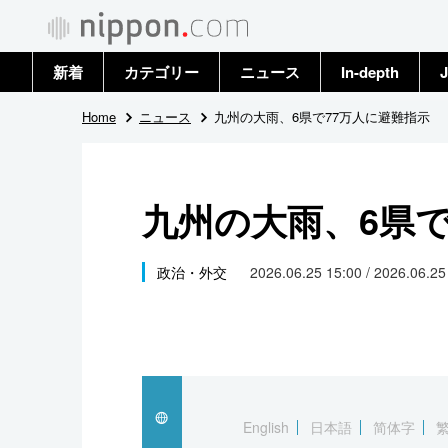
新着
カテゴリー
ニュース
In-depth
J
政治・外交
トップ
Home
ニュース
九州の大雨、6県で77万人に避難指示
経済・ビジネス
アーカイブ
九州の大雨、6県で
国際
社会
政治・外交
2026.06.25 15:00 / 2026.06.2
文化
科学・技術
暮らし
English
日本語
简体字