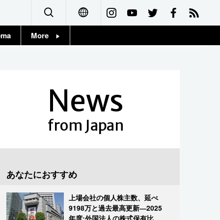
ema
More
English
Topics
简体字
Images
News
繁體字
People
Français
from Japan
東京
Español
お知らせ
العربية
あなたにおすすめ
Русский
上場会社の個人株主数、延べ
9198万と過去最高更新―2025
年度:外国法人の株式保有比率