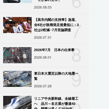
2026.08.03
7
【高市内閣の支持率】急落、
全8社が政権発足後最低に：3
社は2桁減─7月世論調査
2026.07.31
8
2026年7月 日本の出来事
2026.08.01
9
東日本大震災以降の大地震一
覧
2026.07.28
10
リニア中央新幹線、全線着工
へ 品川～名古屋が最速40
分、開業は早くて2036年