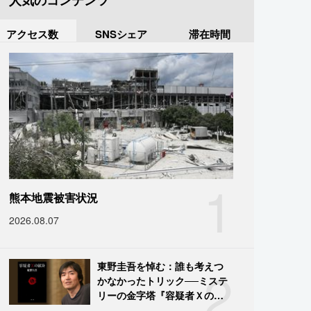
人気のコンテンツ
アクセス数
SNSシェア
滞在時間
1
熊本地震被害状況
2026.08.07
2
東野圭吾を悼む：誰も考えつ
かなかったトリック──ミステ
リーの金字塔『容疑者Ｘの献
身』の舞台裏