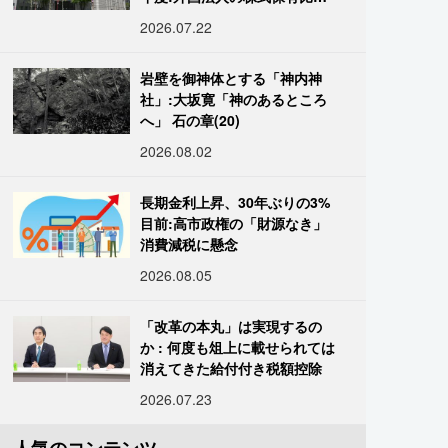
は34.7%に
2026.07.22
岩壁を御神体とする「神内神
社」:大坂寛「神のあるところ
へ」 石の章(20)
2026.08.02
長期金利上昇、30年ぶりの3%
目前:高市政権の「財源なき」
消費減税に懸念
2026.08.05
「改革の本丸」は実現するの
か : 何度も俎上に載せられては
消えてきた給付付き税額控除
2026.07.23