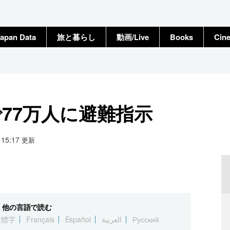
apan Data
旅と暮らし
動画/Live
Books
Cin
77万人に避難指示
5 15:17
更新
他の言語で読む
繁體字
Français
Español
العربية
Русский