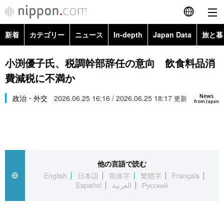
新着
カテゴリー
ニュース
In-depth
Japan Data
旅と暮
English
政治・外交
Topics
小渕優子氏、税調幹部辞任の意向 飲食料品消
简体字
費減税に不満か
経済・ビジネス
Images
繁體字
カテゴリー
News
政治・外交
2026.06.25 16:16 / 2026.06.25 18:17
更新
from Japan
国際・海外
People
Français
政治・外交
ニュース
社会
東京
Español
経済・ビジネス
トップ
In-depth
文化
お知らせ
العربية
他の言語で読む
English
日本語
简体字
繁體字
Français
国際
アーカイブ
Japan Data
科学・技術
Español
العربية
Русский
Русский
社会
旅と暮らし
暮らし