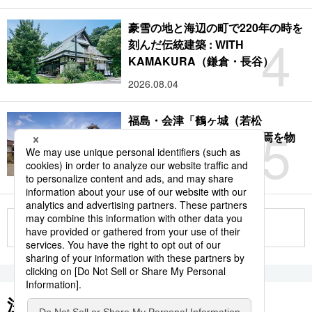
豪雪の地と海辺の町で220年の時を
4
刻んだ伝統建築 : WITH
KAMAKURA（鎌倉・長谷）
2026.08.04
福島・会津「鶴ヶ城（若松
5
城）」：サムライの時代終焉を物
語る赤瓦の名城
2026.08.09
もっと見る
注目のキーワード