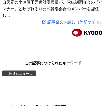
自民党の小渕優子元選対委員長が、党税制調査会の「イ
スポーツ・東京2020
文化
動画/Live
ンナー」と呼ばれる非公式幹部会合のメンバーを辞任
し...
科学・技術
Books
記事全文を読む（外部サイト）
暮らし
Cinema
スポーツ・東京2020
Topics
Images
この記事につけられたキーワード
共同通信ニュース
People
東京
お知らせ