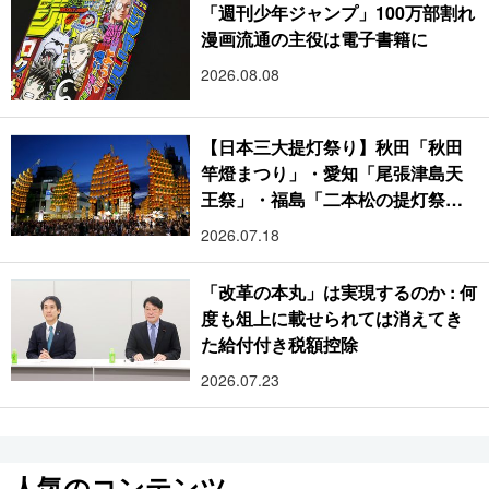
「週刊少年ジャンプ」100万部割れ
漫画流通の主役は電子書籍に
2026.08.08
【日本三大提灯祭り】秋田「秋田
竿燈まつり」・愛知「尾張津島天
王祭」・福島「二本松の提灯祭
り」:おびただしい灯火が夜空を照
2026.07.18
らす光の祭典
「改革の本丸」は実現するのか : 何
度も俎上に載せられては消えてき
た給付付き税額控除
2026.07.23
人気のコンテンツ