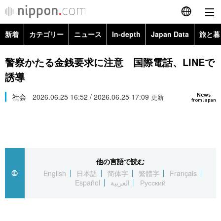
新着
カテゴリー
ニュース
In-depth
Japan Data
旅と暮
English
政治・外交
Topics
警察かたる金銭要求に注意 国際電話、LINEで
简体字
誘導
経済・ビジネス
Images
繁體字
カテゴリー
News
社会
2026.06.25 16:52 / 2026.06.25 17:09
更新
from Japan
国際・海外
People
Français
政治・外交
ニュース
社会
東京
Español
経済・ビジネス
トップ
In-depth
文化
お知らせ
العربية
他の言語で読む
English
日本語
简体字
繁體字
Français
国際
アーカイブ
Japan Data
科学・技術
Español
العربية
Русский
Русский
社会
旅と暮らし
暮らし