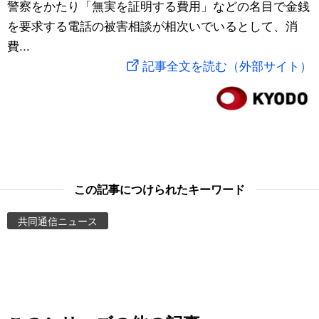
警察をかたり「無実を証明する費用」などの名目で金銭
スポーツ・東京2020
文化
動画/Live
を要求する電話の被害相談が相次いでいるとして、消
費...
科学・技術
Books
記事全文を読む（外部サイト）
暮らし
Cinema
スポーツ・東京2020
Topics
Images
この記事につけられたキーワード
共同通信ニュース
People
東京
お知らせ