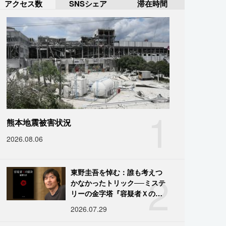
アクセス数
SNSシェア
滞在時間
1
熊本地震被害状況
2026.08.06
2
東野圭吾を悼む：誰も考えつ
かなかったトリック──ミステ
リーの金字塔『容疑者Ｘの献
身』の舞台裏
2026.07.29