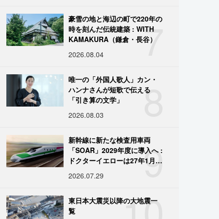
7
豪雪の地と海辺の町で220年の
時を刻んだ伝統建築 : WITH
KAMAKURA（鎌倉・長谷）
2026.08.04
8
唯一の「外国人歌人」カン・
ハンナさんが短歌で伝える
「引き算の文学」
2026.08.03
9
新幹線に新たな検査用車両
「SOAR」2029年度に導入へ :
ドクターイエローは27年1月に
引退
2026.07.29
10
東日本大震災以降の大地震一
覧