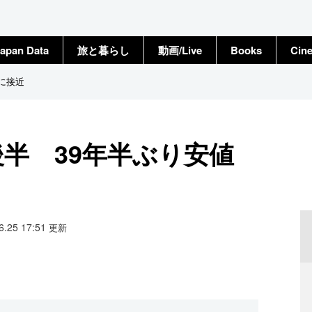
apan Data
旅と暮らし
動画/Live
Books
Cin
に接近
後半 39年半ぶり安値
06.25 17:51
更新