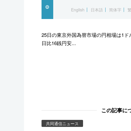
スポーツ・東京2020
English
日本語
简体字
25日の東京外国為替市場の円相場は1ド
日比16銭円安...
この記事に
共同通信ニュース