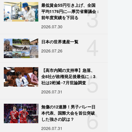
3
最低賃金55円引き上げ、全国
平均1176円に―厚労省審議会 :
前年度実績を下回る
2026.07.30
4
日本の世界遺産一覧
2026.07.26
5
【高市内閣の支持率】急落、
全8社が政権発足後最低に：3
社は2桁減─7月世論調査
2026.07.31
6
無傷の12連勝！男子バレー日
本代表、国際大会を首位突破
した強さの訳は？
2026.07.31