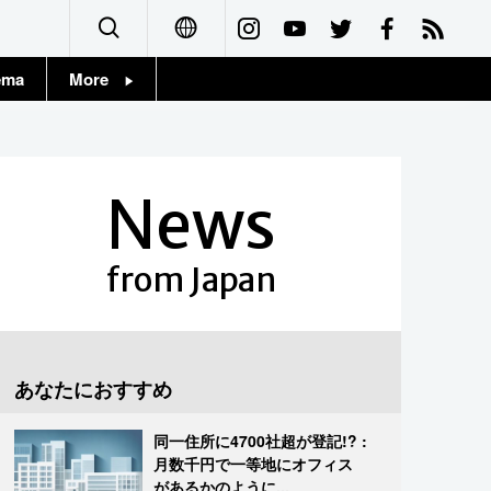
ema
More
English
Topics
简体字
Images
News
繁體字
People
Français
from Japan
東京
Español
お知らせ
العربية
あなたにおすすめ
Русский
同一住所に4700社超が登記!? :
月数千円で一等地にオフィス
があるかのように...