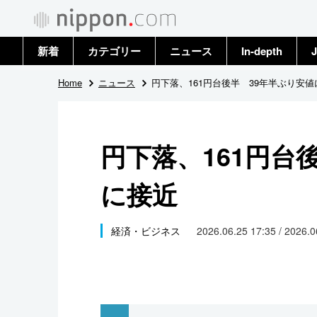
新着
カテゴリー
ニュース
In-depth
J
政治・外交
トップ
Home
ニュース
円下落、161円台後半 39年半ぶり安値
経済・ビジネス
アーカイブ
円下落、161円台
国際
に接近
社会
文化
経済・ビジネス
2026.06.25 17:35 / 2026.
科学・技術
暮らし