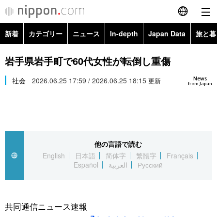
新着
カテゴリー
ニュース
In-depth
Japan Data
旅と暮
English
政治・外交
Topics
岩手県岩手町で60代女性が転倒し重傷
简体字
News
経済・ビジネス
社会
2026.06.25 17:59 / 2026.06.25 18:15
Images
更新
繁體字
from Japan
カテゴリー
国際・海外
People
Français
政治・外交
ニュース
社会
東京
Español
他の言語で読む
経済・ビジネス
トップ
In-depth
文化
お知らせ
English
日本語
简体字
繁體字
Français
العربية
Español
العربية
Русский
国際
アーカイブ
Japan Data
科学・技術
Русский
社会
旅と暮らし
暮らし
共同通信ニュース速報