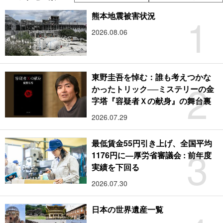
1
熊本地震被害状況
2026.08.06
東野圭吾を悼む：誰も考えつかな
2
かったトリック──ミステリーの金
字塔『容疑者Ｘの献身』の舞台裏
2026.07.29
最低賃金55円引き上げ、全国平均
3
1176円に―厚労省審議会 : 前年度
実績を下回る
2026.07.30
日本の世界遺産一覧