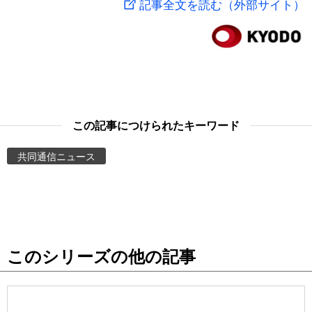
記事全文を読む（外部サイト）
スポーツ・東京2020
文化
動画/Live
科学・技術
Books
暮らし
Cinema
この記事につけられたキーワード
スポーツ・東京2020
Topics
共同通信ニュース
Images
People
このシリーズの他の記事
東京
お知らせ