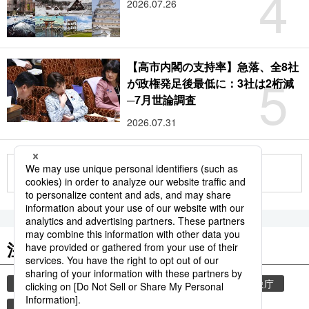
4
2026.07.26
【高市内閣の支持率】急落、全8社
5
が政権発足後最低に：3社は2桁減
─7月世論調査
2026.07.31
もっと見る
注目のキーワード
共同通信ニュース
気象・災害
災害
気象庁
地震
津波
熊本
熊本地震
観光