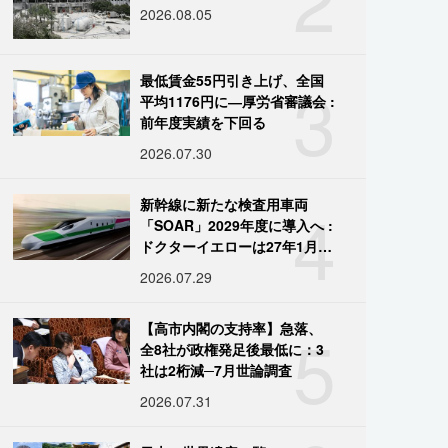
2026.08.05
3
最低賃金55円引き上げ、全国
平均1176円に―厚労省審議会 :
前年度実績を下回る
2026.07.30
4
新幹線に新たな検査用車両
「SOAR」2029年度に導入へ :
ドクターイエローは27年1月に
引退
2026.07.29
5
【高市内閣の支持率】急落、
全8社が政権発足後最低に：3
社は2桁減─7月世論調査
2026.07.31