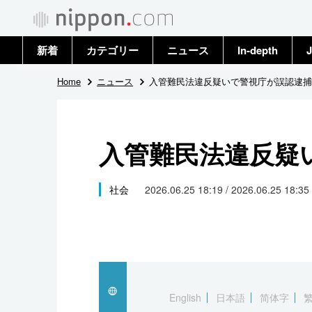
新着
カテゴリー
ニュース
In-depth
J
政治・外交
トップ
Home
ニュース
入管難民法違反疑いで警視庁が誤認逮捕
経済・ビジネス
アーカイブ
入管難民法違反疑
国際
社会
社会
2026.06.25 18:19 / 2026.06.25 18:35
文化
科学・技術
暮らし
English
日本語
简体字