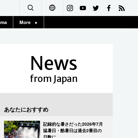
ema
More
English
Topics
简体字
Images
News
繁體字
People
Français
from Japan
東京
Español
お知らせ
العربية
あなたにおすすめ
Русский
記録的な暑さだった2026年7月
猛暑日・酷暑日は過去2番目の
日数に