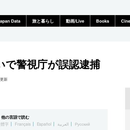
apan Data
旅と暮らし
動画/Live
Books
Cin
いで警視庁が誤認逮捕
更新
他の言語で読む
繁體字
Français
Español
العربية
Русский