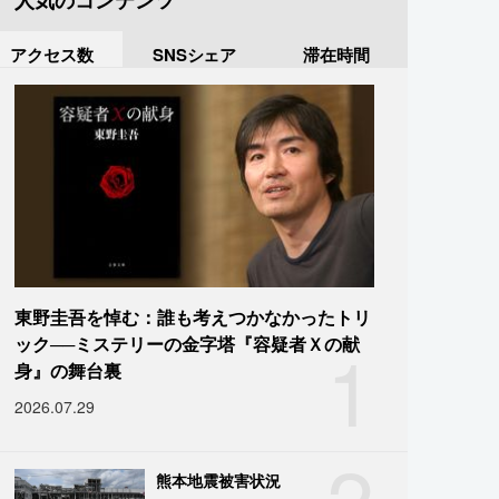
人気のコンテンツ
アクセス数
SNSシェア
滞在時間
東野圭吾を悼む：誰も考えつかなかったトリ
1
ック──ミステリーの金字塔『容疑者Ｘの献
身』の舞台裏
2026.07.29
2
熊本地震被害状況