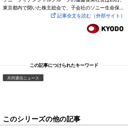
東京都内で開いた株主総会で、子会社のソニー生命保...
スポーツ・東京2020
文化
動画/Live
記事全文を読む（外部サイト）
科学・技術
Books
暮らし
Cinema
スポーツ・東京2020
Topics
この記事につけられたキーワード
Images
共同通信ニュース
People
東京
このシリーズの他の記事
お知らせ