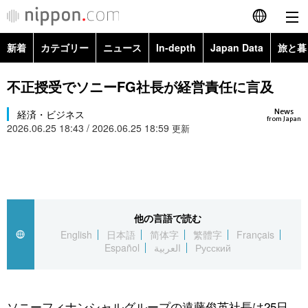
新着
カテゴリー
ニュース
In-depth
Japan Data
旅と暮
English
政治・外交
Topics
不正授受でソニーFG社長が経営責任に言及
简体字
News
経済・ビジネス
経済・ビジネス
Images
繁體字
from Japan
2026.06.25 18:43 / 2026.06.25 18:59
更新
カテゴリー
国際・海外
People
Français
政治・外交
ニュース
社会
東京
Español
経済・ビジネス
トップ
In-depth
他の言語で読む
文化
お知らせ
العربية
English
日本語
简体字
繁體字
Français
Español
العربية
Русский
国際
アーカイブ
Japan Data
科学・技術
Русский
社会
旅と暮らし
暮らし
ソニーフィナンシャルグループの遠藤俊英社長は25日、