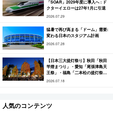
「SOAR」2029年度に導入へ : ド
クターイエローは27年1月に引退
2026.07.29
猛暑で再び高まる「ドーム」需要:
変わる日本のスタジアム計画
2026.07.28
【日本三大提灯祭り】秋田「秋田
竿燈まつり」・愛知「尾張津島天
王祭」・福島「二本松の提灯祭
り」:おびただしい灯火が夜空を照
2026.07.18
らす光の祭典
人気のコンテンツ