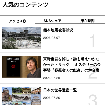
人気のコンテンツ
SNSシェア
滞在時間
アクセス数
1
熊本地震被害状況
2026.08.07
東野圭吾を悼む：誰も考えつかな
2
かったトリック──ミステリーの金
字塔『容疑者Ｘの献身』の舞台裏
2026.07.29
3
日本の世界遺産一覧
2026.07.26