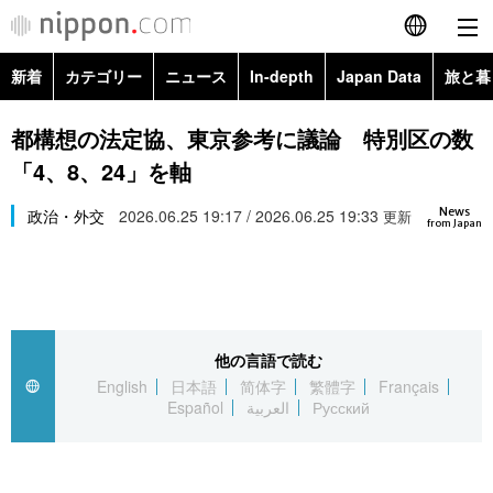
新着
カテゴリー
ニュース
In-depth
Japan Data
旅と暮
English
政治・外交
Topics
都構想の法定協、東京参考に議論 特別区の数
简体字
「4、8、24」を軸
経済・ビジネス
Images
繁體字
カテゴリー
News
政治・外交
2026.06.25 19:17 / 2026.06.25 19:33
更新
from Japan
国際・海外
People
Français
政治・外交
ニュース
社会
東京
Español
経済・ビジネス
トップ
In-depth
文化
お知らせ
العربية
他の言語で読む
English
日本語
简体字
繁體字
Français
国際
アーカイブ
Japan Data
科学・技術
Español
العربية
Русский
Русский
社会
旅と暮らし
暮らし