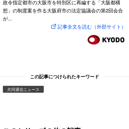
政令指定都市の大阪市を特別区に再編する「大阪都構
スポーツ・東京2020
文化
動画/Live
想」の制度案を作る大阪府市の法定協議会の第2回会合
が...
科学・技術
Books
記事全文を読む（外部サイト）
暮らし
Cinema
スポーツ・東京2020
Topics
Images
この記事につけられたキーワード
共同通信ニュース
People
東京
お知らせ