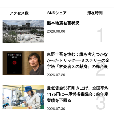
SNSシェア
滞在時間
アクセス数
1
熊本地震被害状況
2026.08.06
東野圭吾を悼む：誰も考えつかな
2
かったトリック──ミステリーの金
字塔『容疑者Ｘの献身』の舞台裏
2026.07.29
最低賃金55円引き上げ、全国平均
3
1176円に―厚労省審議会 : 前年度
実績を下回る
2026.07.30