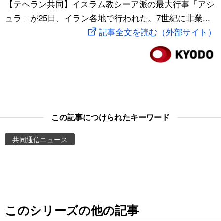
【テヘラン共同】イスラム教シーア派の最大行事「アシ
スポーツ・東京2020
文化
動画/Live
ュラ」が25日、イラン各地で行われた。7世紀に非業...
記事全文を読む（外部サイト）
科学・技術
Books
暮らし
Cinema
スポーツ・東京2020
Topics
この記事につけられたキーワード
Images
共同通信ニュース
People
東京
このシリーズの他の記事
お知らせ