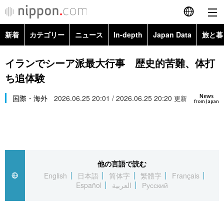
新着
カテゴリー
ニュース
In-depth
Japan Data
旅と暮
English
政治・外交
Topics
イランでシーア派最大行事 歴史的苦難、体打
简体字
ち追体験
経済・ビジネス
Images
繁體字
カテゴリー
News
国際・海外
2026.06.25 20:01 / 2026.06.25 20:20
更新
from Japan
国際・海外
People
Français
政治・外交
ニュース
社会
東京
Español
経済・ビジネス
トップ
In-depth
文化
お知らせ
العربية
他の言語で読む
English
日本語
简体字
繁體字
Français
国際
アーカイブ
Japan Data
科学・技術
Español
العربية
Русский
Русский
社会
旅と暮らし
暮らし