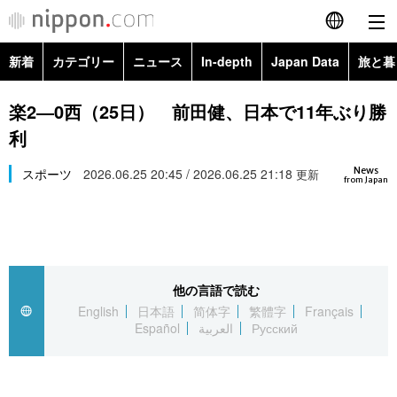
新着
カテゴリー
ニュース
In-depth
Japan Data
旅と暮
English
政治・外交
Topics
楽2―0西（25日） 前田健、日本で11年ぶり勝
简体字
利
経済・ビジネス
Images
繁體字
カテゴリー
News
スポーツ
2026.06.25 20:45 / 2026.06.25 21:18
更新
from Japan
国際・海外
People
Français
政治・外交
ニュース
社会
東京
Español
経済・ビジネス
トップ
In-depth
文化
お知らせ
العربية
他の言語で読む
English
日本語
简体字
繁體字
Français
国際
アーカイブ
Japan Data
科学・技術
Español
العربية
Русский
Русский
社会
旅と暮らし
暮らし