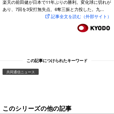
楽天の前田健が日本で11年ぶりの勝利。変化球に切れが
スポーツ・東京2020
文化
動画/Live
あり、7回を3安打無失点、6奪三振と力投した。九...
記事全文を読む（外部サイト）
科学・技術
Books
暮らし
Cinema
スポーツ・東京2020
Topics
この記事につけられたキーワード
Images
共同通信ニュース
People
東京
このシリーズの他の記事
お知らせ