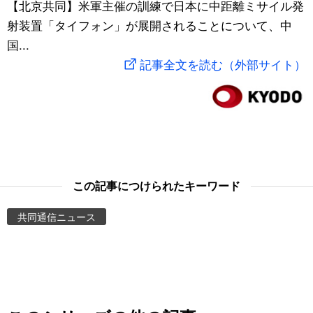
【北京共同】米軍主催の訓練で日本に中距離ミサイル発
スポーツ・東京2020
文化
動画/Live
射装置「タイフォン」が展開されることについて、中
国...
科学・技術
Books
記事全文を読む（外部サイト）
暮らし
Cinema
スポーツ・東京2020
Topics
Images
この記事につけられたキーワード
共同通信ニュース
People
東京
お知らせ