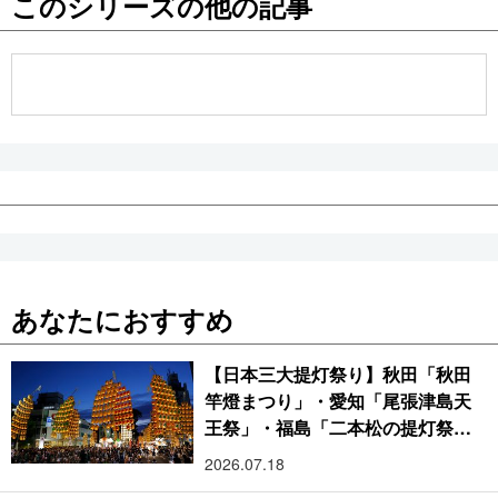
このシリーズの他の記事
公式SNS
あなたにおすすめ
【日本三大提灯祭り】秋田「秋田
竿燈まつり」・愛知「尾張津島天
王祭」・福島「二本松の提灯祭
り」:おびただしい灯火が夜空を照
2026.07.18
らす光の祭典