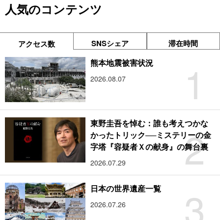
人気のコンテンツ
SNSシェア
滞在時間
アクセス数
1
熊本地震被害状況
2026.08.07
東野圭吾を悼む：誰も考えつかな
2
かったトリック──ミステリーの金
字塔『容疑者Ｘの献身』の舞台裏
2026.07.29
3
日本の世界遺産一覧
2026.07.26