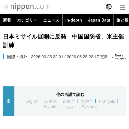
新着
カテゴリー
ニュース
In-depth
Japan Data
旅と暮
English
政治・外交
Topics
日本ミサイル展開に反発 中国国防省、米主催
简体字
訓練
経済・ビジネス
Images
繁體字
カテゴリー
News
国際・海外
2026.06.25 22:01 / 2026.06.25 22:17
更新
from Japan
国際・海外
People
Français
政治・外交
ニュース
社会
東京
Español
経済・ビジネス
トップ
In-depth
文化
お知らせ
العربية
他の言語で読む
English
日本語
简体字
繁體字
Français
国際
アーカイブ
Japan Data
科学・技術
Español
العربية
Русский
Русский
社会
旅と暮らし
暮らし