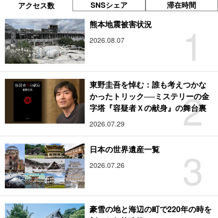
SNSシェア
滞在時間
アクセス数
1
熊本地震被害状況
2026.08.07
東野圭吾を悼む：誰も考えつかな
2
かったトリック──ミステリーの金
字塔『容疑者Ｘの献身』の舞台裏
2026.07.29
3
日本の世界遺産一覧
2026.07.26
豪雪の地と海辺の町で220年の時を