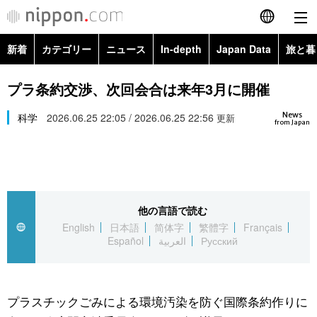
新着
カテゴリー
ニュース
In-depth
Japan Data
旅と暮
English
政治・外交
Topics
プラ条約交渉、次回会合は来年3月に開催
简体字
News
経済・ビジネス
科学
2026.06.25 22:05 / 2026.06.25 22:56
Images
更新
繁體字
from Japan
カテゴリー
国際・海外
People
Français
政治・外交
ニュース
社会
東京
Español
他の言語で読む
経済・ビジネス
トップ
In-depth
文化
お知らせ
English
日本語
简体字
繁體字
Français
العربية
Español
العربية
Русский
国際
アーカイブ
Japan Data
科学・技術
Русский
社会
旅と暮らし
暮らし
プラスチックごみによる環境汚染を防ぐ国際条約作りに