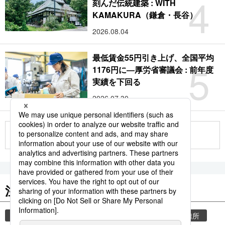
4
刻んだ伝統建築 : WITH
KAMAKURA（鎌倉・長谷）
2026.08.04
最低賃金55円引き上げ、全国平均
5
1176円に―厚労省審議会 : 前年度
実績を下回る
2026.07.30
もっと見る
注目のキーワード
共同通信ニュース
気象・災害
災害
避難所