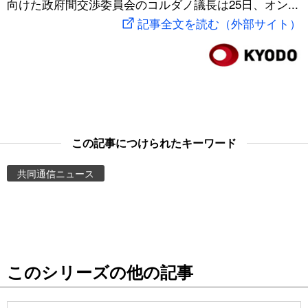
向けた政府間交渉委員会のコルダノ議長は25日、オン...
スポーツ・東京2020
文化
動画/Live
記事全文を読む（外部サイト）
科学・技術
Books
暮らし
Cinema
スポーツ・東京2020
Topics
この記事につけられたキーワード
共同通信ニュース
Images
People
東京
このシリーズの他の記事
お知らせ