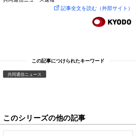
記事全文を読む（外部サイト）
スポーツ・東京2020
文化
動画/Live
科学・技術
Books
暮らし
Cinema
この記事につけられたキーワード
スポーツ・東京2020
Topics
共同通信ニュース
Images
People
東京
このシリーズの他の記事
お知らせ