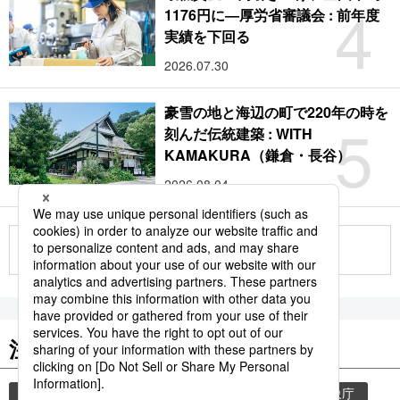
4
1176円に―厚労省審議会 : 前年度
実績を下回る
2026.07.30
豪雪の地と海辺の町で220年の時を
5
刻んだ伝統建築 : WITH
KAMAKURA（鎌倉・長谷）
2026.08.04
もっと見る
注目のキーワード
共同通信ニュース
気象・災害
災害
気象庁