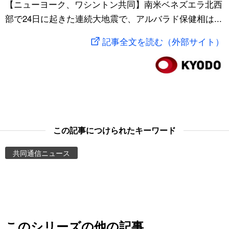
【ニューヨーク、ワシントン共同】南米ベネズエラ北西
スポーツ・東京2020
文化
動画/Live
部で24日に起きた連続大地震で、アルバラド保健相は...
記事全文を読む（外部サイト）
科学・技術
Books
暮らし
Cinema
スポーツ・東京2020
Topics
この記事につけられたキーワード
Images
共同通信ニュース
People
東京
お知らせ
このシリーズの他の記事