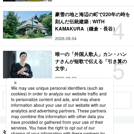
豪雪の地と海辺の町で220年の時を
4
刻んだ伝統建築 : WITH
KAMAKURA（鎌倉・長谷）
2026.08.04
唯一の「外国人歌人」カン・ハン
5
ナさんが短歌で伝える「引き算の
文学」
2026.08.03
もっと見る
注目のキーワード