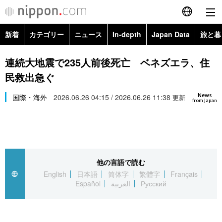
新着
カテゴリー
ニュース
In-depth
Japan Data
旅と暮
English
政治・外交
Topics
連続大地震で235人前後死亡 ベネズエラ、住
简体字
民救出急ぐ
経済・ビジネス
Images
繁體字
カテゴリー
News
国際・海外
2026.06.26 04:15 / 2026.06.26 11:38
更新
from Japan
国際・海外
People
Français
政治・外交
ニュース
社会
東京
Español
経済・ビジネス
トップ
In-depth
文化
お知らせ
العربية
他の言語で読む
English
日本語
简体字
繁體字
Français
国際
アーカイブ
Japan Data
科学・技術
Español
العربية
Русский
Русский
社会
旅と暮らし
暮らし