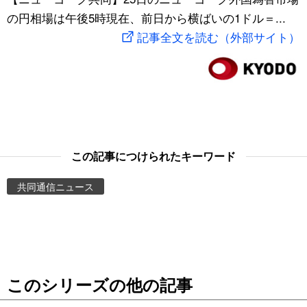
の円相場は午後5時現在、前日から横ばいの1ドル＝...
スポーツ・東京2020
文化
動画/Live
記事全文を読む（外部サイト）
科学・技術
Books
暮らし
Cinema
スポーツ・東京2020
Topics
この記事につけられたキーワード
Images
共同通信ニュース
People
東京
このシリーズの他の記事
お知らせ