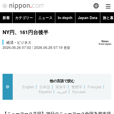
新着
カテゴリー
ニュース
In-depth
Japan Data
旅と暮
English
政治・外交
Topics
NY円、161円台後半
简体字
News
経済・ビジネス
経済・ビジネス
Images
繁體字
from Japan
2026.06.26 07:02 / 2026.06.26 07:19
更新
カテゴリー
国際・海外
People
Français
政治・外交
ニュース
社会
東京
Español
経済・ビジネス
トップ
In-depth
他の言語で読む
文化
お知らせ
العربية
English
日本語
简体字
繁體字
Français
Español
العربية
Русский
国際
アーカイブ
Japan Data
科学・技術
Русский
社会
旅と暮らし
暮らし
【ニューヨーク共同】25日のニューヨーク外国為替市場