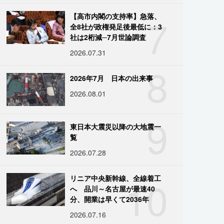
7
【高市内閣の支持率】急落、
全8社が政権発足後最低に：3
社は2桁減─7月世論調査
2026.07.31
8
2026年7月 日本の出来事
2026.08.01
9
東日本大震災以降の大地震一
覧
2026.07.28
10
リニア中央新幹線、全線着工
へ 品川～名古屋が最速40
分、開業は早くて2036年
2026.07.16