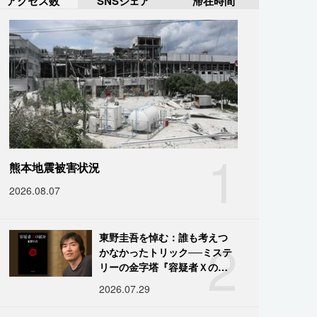
アクセス数
SNSシェア
滞在時間
1
熊本地震被害状況
2026.08.07
2
東野圭吾を悼む：誰も考えつ
かなかったトリック──ミステ
リーの金字塔『容疑者Ｘの献
身』の舞台裏
2026.07.29