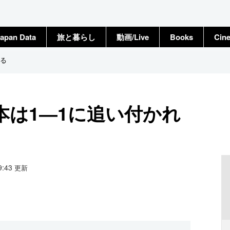
apan Data
旅と暮らし
動画/Live
Books
Cin
れる
本は1―1に追い付かれ
09:43
更新