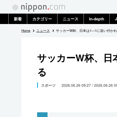
新着
カテゴリー
ニュース
In-depth
J
政治・外交
トップ
Home
ニュース
サッカーW杯、日本は1―1に追い付か
経済・ビジネス
アーカイブ
サッカーW杯、日
国際
る
社会
文化
スポーツ
2026.06.26 09:27 / 2026.06.26 
科学・技術
暮らし