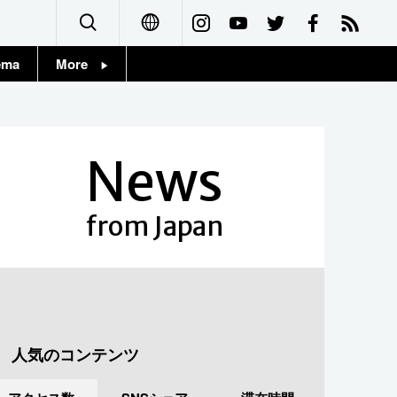
ema
More
English
Topics
简体字
Images
News
繁體字
People
Français
from Japan
東京
Español
お知らせ
العربية
Русский
人気のコンテンツ