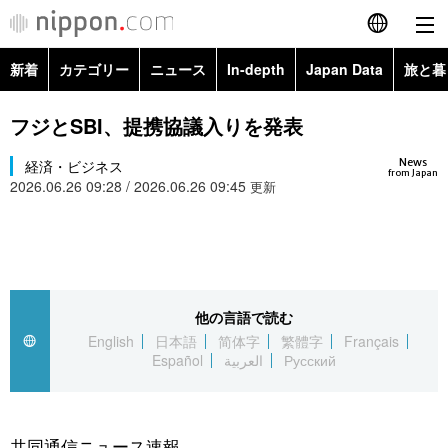
新着
カテゴリー
ニュース
In-depth
Japan Data
旅と暮
English
政治・外交
Topics
フジとSBI、提携協議入りを発表
简体字
News
経済・ビジネス
経済・ビジネス
Images
繁體字
from Japan
2026.06.26 09:28 / 2026.06.26 09:45
更新
カテゴリー
国際・海外
People
Français
政治・外交
ニュース
社会
東京
Español
経済・ビジネス
トップ
In-depth
他の言語で読む
文化
お知らせ
العربية
English
日本語
简体字
繁體字
Français
Español
العربية
Русский
国際
アーカイブ
Japan Data
科学・技術
Русский
社会
旅と暮らし
暮らし
共同通信ニュース速報