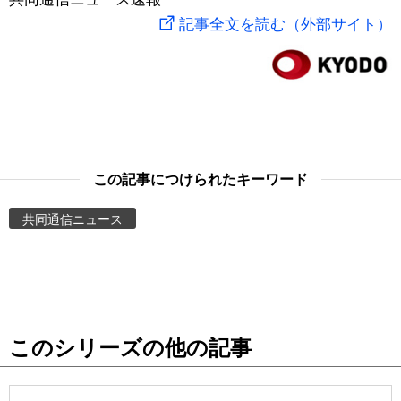
記事全文を読む（外部サイト）
スポーツ・東京2020
文化
動画/Live
科学・技術
Books
暮らし
Cinema
この記事につけられたキーワード
スポーツ・東京2020
Topics
共同通信ニュース
Images
People
東京
このシリーズの他の記事
お知らせ