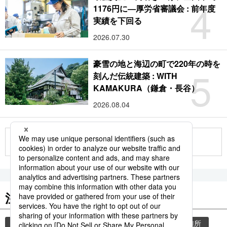
4
1176円に―厚労省審議会 : 前年度
実績を下回る
2026.07.30
豪雪の地と海辺の町で220年の時を
5
刻んだ伝統建築 : WITH
KAMAKURA（鎌倉・長谷）
2026.08.04
もっと見る
注目のキーワード
共同通信ニュース
気象・災害
災害
避難所