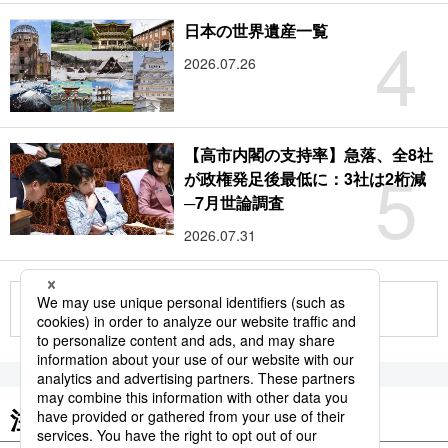
4
日本の世界遺産一覧
2026.07.26
【高市内閣の支持率】急落、全8社
5
が政権発足後最低に：3社は2桁減
─7月世論調査
2026.07.31
もっと見る
注目のキーワード