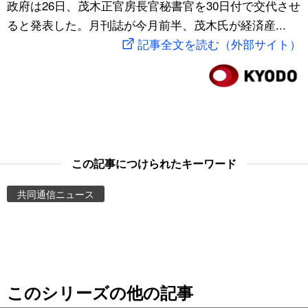
政府は26日、茂木正官房長官秘書官を30日付で交代させ
スポーツ・東京2020
文化
動画/Live
ると発表した。月刊誌が今月前半、茂木氏が経済産...
記事全文を読む（外部サイト）
科学・技術
Books
暮らし
Cinema
スポーツ・東京2020
Topics
この記事につけられたキーワード
Images
共同通信ニュース
People
東京
このシリーズの他の記事
お知らせ