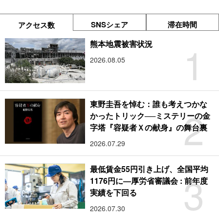
SNSシェア
滞在時間
アクセス数
1
熊本地震被害状況
2026.08.05
東野圭吾を悼む：誰も考えつかな
2
かったトリック──ミステリーの金
字塔『容疑者Ｘの献身』の舞台裏
2026.07.29
最低賃金55円引き上げ、全国平均
3
1176円に―厚労省審議会 : 前年度
実績を下回る
2026.07.30