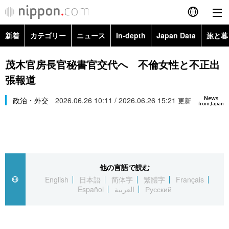
新着
カテゴリー
ニュース
In-depth
Japan Data
旅と暮
English
政治・外交
Topics
茂木官房長官秘書官交代へ 不倫女性と不正出
简体字
張報道
経済・ビジネス
Images
繁體字
カテゴリー
News
政治・外交
2026.06.26 10:11 / 2026.06.26 15:21
更新
from Japan
国際・海外
People
Français
政治・外交
ニュース
社会
東京
Español
経済・ビジネス
トップ
In-depth
文化
お知らせ
العربية
他の言語で読む
English
日本語
简体字
繁體字
Français
国際
アーカイブ
Japan Data
科学・技術
Español
العربية
Русский
Русский
社会
旅と暮らし
暮らし