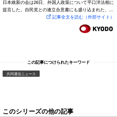
日本維新の会は26日、外国人政策について平口洋法相に
スポーツ・東京2020
文化
動画/Live
提言した。自民党との連立合意書にも盛り込まれた、...
記事全文を読む（外部サイト）
科学・技術
Books
暮らし
Cinema
スポーツ・東京2020
Topics
この記事につけられたキーワード
Images
共同通信ニュース
People
東京
このシリーズの他の記事
お知らせ