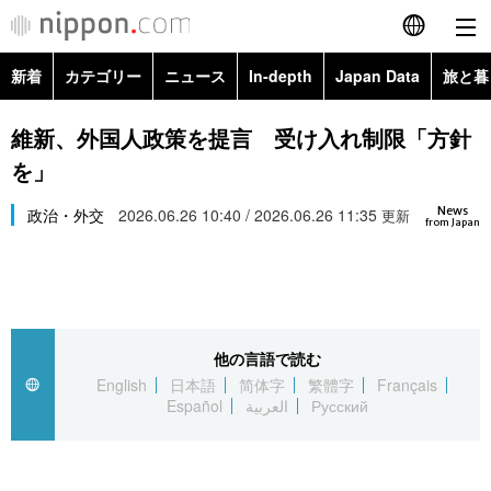
新着
カテゴリー
ニュース
In-depth
Japan Data
旅と暮
English
政治・外交
Topics
維新、外国人政策を提言 受け入れ制限「方針
简体字
を」
経済・ビジネス
Images
繁體字
カテゴリー
News
政治・外交
2026.06.26 10:40 / 2026.06.26 11:35
更新
from Japan
国際・海外
People
Français
政治・外交
ニュース
社会
東京
Español
経済・ビジネス
トップ
In-depth
文化
お知らせ
العربية
他の言語で読む
English
日本語
简体字
繁體字
Français
国際
アーカイブ
Japan Data
科学・技術
Español
العربية
Русский
Русский
社会
旅と暮らし
暮らし