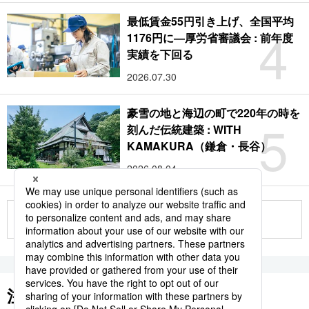
最低賃金55円引き上げ、全国平均
4
1176円に―厚労省審議会 : 前年度
実績を下回る
2026.07.30
豪雪の地と海辺の町で220年の時を
5
刻んだ伝統建築 : WITH
KAMAKURA（鎌倉・長谷）
2026.08.04
もっと見る
注目のキーワード