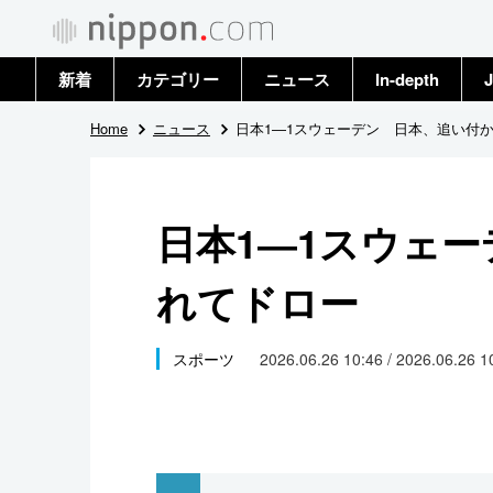
新着
カテゴリー
ニュース
In-depth
J
政治・外交
トップ
Home
ニュース
日本1―1スウェーデン 日本、追い付
経済・ビジネス
アーカイブ
日本1―1スウェ
国際
れてドロー
社会
文化
スポーツ
2026.06.26 10:46 / 2026.06.26 
科学・技術
暮らし