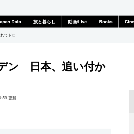
apan Data
旅と暮らし
動画/Live
Books
Cin
かれてドロー
ーデン 日本、追い付か
10:59
更新