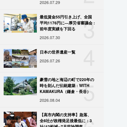
2026.07.29
3
最低賃金55円引き上げ、全国
平均1176円に―厚労省審議会 :
前年度実績を下回る
2026.07.30
4
日本の世界遺産一覧
2026.07.26
5
豪雪の地と海辺の町で220年の
時を刻んだ伝統建築 : WITH
KAMAKURA（鎌倉・長谷）
2026.08.04
6
【高市内閣の支持率】急落、
全8社が政権発足後最低に：3
社は2桁減─7月世論調査