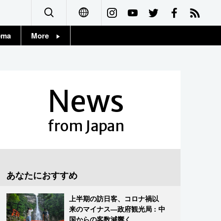
ema
More
English
Topics
简体字
Images
News
繁體字
People
Français
from Japan
東京
Español
お知らせ
العربية
あなたにおすすめ
Русский
上半期の訪日客、コロナ禍以
来のマイナス―政府観光局 : 中
国からの客数減響く