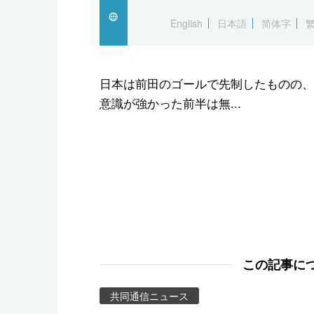
スポーツ・東京2020
English
日本語
简体字
日本は前田のゴールで先制したものの、
意識が強かった前半は無...
この記事に
共同通信ニュース