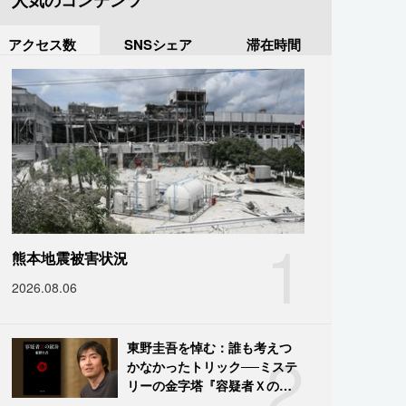
人気のコンテンツ
アクセス数
SNSシェア
滞在時間
1
熊本地震被害状況
2026.08.06
2
東野圭吾を悼む：誰も考えつ
かなかったトリック──ミステ
リーの金字塔『容疑者Ｘの献
身』の舞台裏