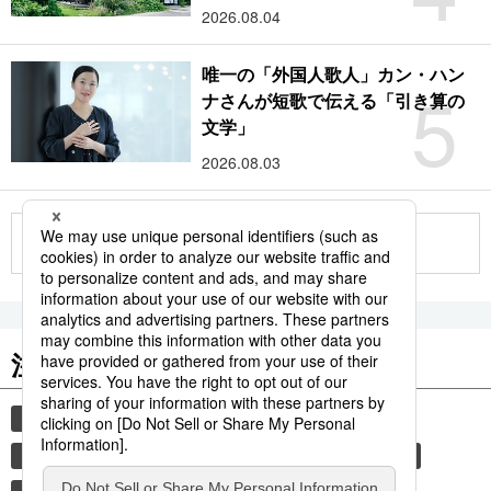
2026.08.04
唯一の「外国人歌人」カン・ハン
5
ナさんが短歌で伝える「引き算の
文学」
2026.08.03
もっと見る
注目のキーワード
共同通信ニュース
国民栄誉賞
イチロー
サッカー
長嶋茂雄
羽生結弦
大谷翔平