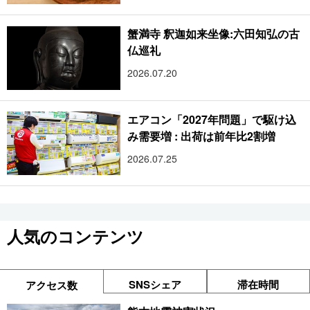
蟹満寺 釈迦如来坐像:六田知弘の古
仏巡礼
2026.07.20
エアコン「2027年問題」で駆け込
み需要増 : 出荷は前年比2割増
2026.07.25
人気のコンテンツ
SNSシェア
滞在時間
アクセス数