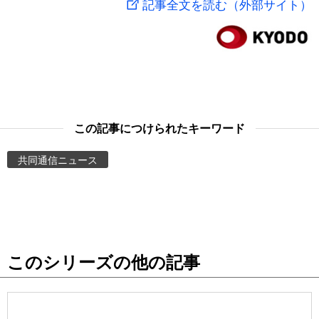
記事全文を読む（外部サイト）
スポーツ・東京2020
文化
動画/Live
科学・技術
Books
暮らし
Cinema
この記事につけられたキーワード
スポーツ・東京2020
Topics
共同通信ニュース
Images
People
このシリーズの他の記事
東京
お知らせ