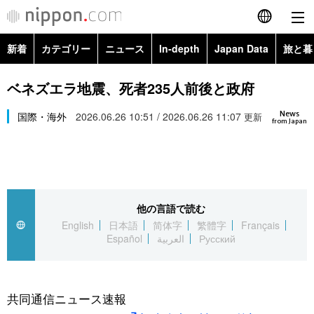
新着
カテゴリー
ニュース
In-depth
Japan Data
旅と暮
English
政治・外交
Topics
ベネズエラ地震、死者235人前後と政府
简体字
News
経済・ビジネス
国際・海外
2026.06.26 10:51 / 2026.06.26 11:07
Images
更新
繁體字
from Japan
カテゴリー
国際・海外
People
Français
政治・外交
ニュース
社会
東京
Español
他の言語で読む
経済・ビジネス
トップ
In-depth
文化
お知らせ
English
日本語
简体字
繁體字
Français
العربية
Español
العربية
Русский
国際
アーカイブ
Japan Data
科学・技術
Русский
社会
旅と暮らし
暮らし
共同通信ニュース速報