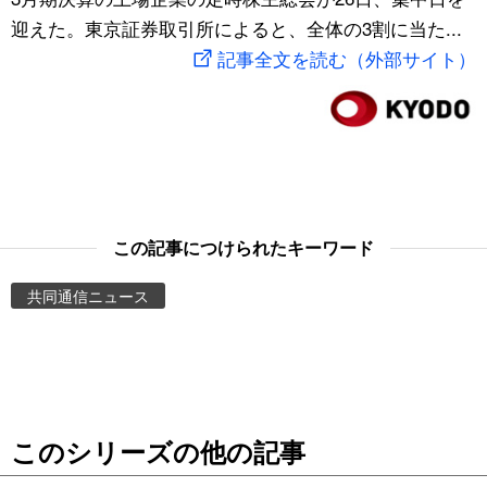
迎えた。東京証券取引所によると、全体の3割に当た...
スポーツ・東京2020
文化
動画/Live
記事全文を読む（外部サイト）
科学・技術
Books
暮らし
Cinema
スポーツ・東京2020
Topics
この記事につけられたキーワード
Images
共同通信ニュース
People
東京
このシリーズの他の記事
お知らせ