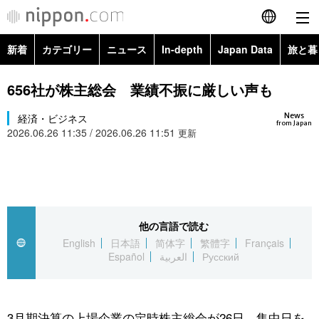
新着
カテゴリー
ニュース
In-depth
Japan Data
旅と暮
English
政治・外交
Topics
656社が株主総会 業績不振に厳しい声も
简体字
News
経済・ビジネス
経済・ビジネス
Images
繁體字
from Japan
2026.06.26 11:35 / 2026.06.26 11:51
更新
カテゴリー
国際・海外
People
Français
政治・外交
ニュース
社会
東京
Español
経済・ビジネス
トップ
In-depth
他の言語で読む
文化
お知らせ
العربية
English
日本語
简体字
繁體字
Français
Español
العربية
Русский
国際
アーカイブ
Japan Data
科学・技術
Русский
社会
旅と暮らし
暮らし
3月期決算の上場企業の定時株主総会が26日、集中日を