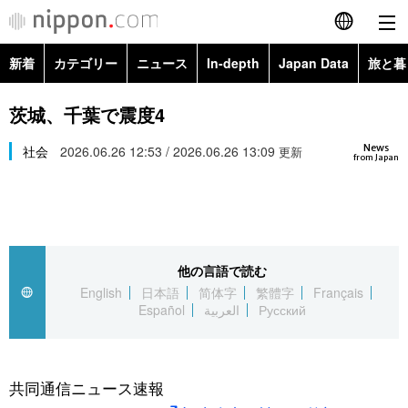
新着
カテゴリー
ニュース
In-depth
Japan Data
旅と暮
English
政治・外交
Topics
茨城、千葉で震度4
简体字
News
経済・ビジネス
社会
2026.06.26 12:53 / 2026.06.26 13:09
Images
更新
繁體字
from Japan
カテゴリー
国際・海外
People
Français
政治・外交
ニュース
社会
東京
Español
他の言語で読む
経済・ビジネス
トップ
In-depth
文化
お知らせ
English
日本語
简体字
繁體字
Français
العربية
Español
العربية
Русский
国際
アーカイブ
Japan Data
科学・技術
Русский
社会
旅と暮らし
暮らし
共同通信ニュース速報