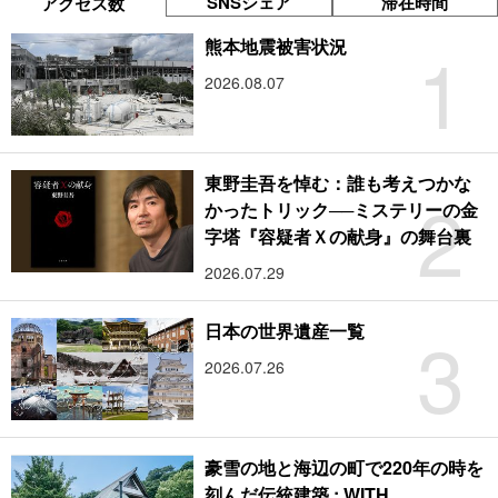
SNSシェア
滞在時間
アクセス数
1
熊本地震被害状況
2026.08.07
東野圭吾を悼む：誰も考えつかな
2
かったトリック──ミステリーの金
字塔『容疑者Ｘの献身』の舞台裏
2026.07.29
3
日本の世界遺産一覧
2026.07.26
豪雪の地と海辺の町で220年の時を
刻んだ伝統建築 : WITH