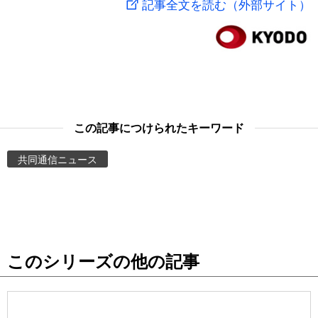
記事全文を読む（外部サイト）
スポーツ・東京2020
文化
動画/Live
科学・技術
Books
暮らし
Cinema
この記事につけられたキーワード
スポーツ・東京2020
Topics
共同通信ニュース
Images
People
このシリーズの他の記事
東京
お知らせ