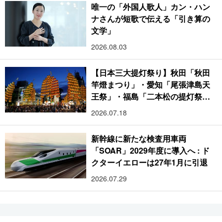
唯一の「外国人歌人」カン・ハン
ナさんが短歌で伝える「引き算の
文学」
2026.08.03
【日本三大提灯祭り】秋田「秋田
竿燈まつり」・愛知「尾張津島天
王祭」・福島「二本松の提灯祭
り」:おびただしい灯火が夜空を照
2026.07.18
らす光の祭典
新幹線に新たな検査用車両
「SOAR」2029年度に導入へ : ド
クターイエローは27年1月に引退
2026.07.29