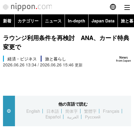
新着
カテゴリー
ニュース
In-depth
Japan Data
旅と暮
English
政治・外交
Topics
ラウンジ利用条件を再検討 ANA、カード特典
简体字
変更で
経済・ビジネス
Images
繁體字
カテゴリー
News
経済・ビジネス
旅と暮らし
from Japan
2026.06.26 13:34 / 2026.06.26 15:46
国際・海外
更新
People
Français
政治・外交
ニュース
社会
東京
Español
経済・ビジネス
トップ
In-depth
文化
お知らせ
العربية
他の言語で読む
国際
アーカイブ
Japan Data
科学・技術
English
日本語
简体字
繁體字
Français
Русский
Español
العربية
Русский
社会
旅と暮らし
暮らし