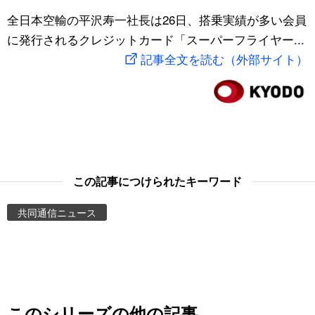
スポーツ・東京2020
全日本空輸の平沢寿一社長は26日、搭乗実績が多い会員
文化
動画/Live
に発行されるクレジットカード「スーパーフライヤー...
記事全文を読む（外部サイト）
科学・技術
Books
暮らし
Cinema
スポーツ・東京2020
Topics
Images
この記事につけられたキーワード
共同通信ニュース
People
東京
お知らせ
このシリーズの他の記事