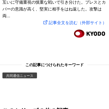
互いに守備重視の慎重な戦いで引き分けた。プレスとカ
スポーツ・東京2020
文化
動画/Live
バーの意識が高く、堅実に相手をはね返した。攻撃は
両...
科学・技術
Books
記事全文を読む（外部サイト）
暮らし
Cinema
スポーツ・東京2020
Topics
Images
この記事につけられたキーワード
共同通信ニュース
People
東京
お知らせ