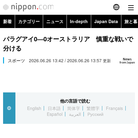
新着
カテゴリー
ニュース
In-depth
Japan Data
旅と暮
English
政治・外交
Topics
パラグアイ0―0オーストラリア 慎重な戦いで
简体字
分ける
経済・ビジネス
Images
繁體字
カテゴリー
News
スポーツ
2026.06.26 13:42 / 2026.06.26 13:57
更新
from Japan
国際・海外
People
Français
政治・外交
ニュース
社会
東京
Español
経済・ビジネス
トップ
In-depth
文化
お知らせ
العربية
他の言語で読む
English
日本語
简体字
繁體字
Français
国際
アーカイブ
Japan Data
科学・技術
Español
العربية
Русский
Русский
社会
旅と暮らし
暮らし