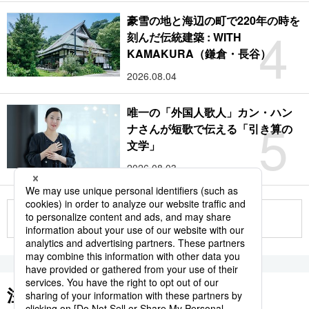
豪雪の地と海辺の町で220年の時を
4
刻んだ伝統建築 : WITH
KAMAKURA（鎌倉・長谷）
2026.08.04
唯一の「外国人歌人」カン・ハン
5
ナさんが短歌で伝える「引き算の
文学」
2026.08.03
もっと見る
注目のキーワード