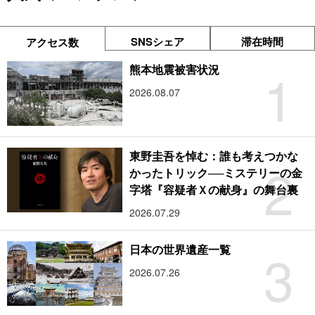
SNSシェア
滞在時間
アクセス数
1
熊本地震被害状況
2026.08.07
東野圭吾を悼む：誰も考えつかな
2
かったトリック──ミステリーの金
字塔『容疑者Ｘの献身』の舞台裏
2026.07.29
3
日本の世界遺産一覧
2026.07.26