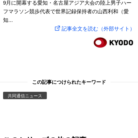
9月に開幕する愛知・名古屋アジア大会の陸上男子ハー
スポーツ・東京2020
文化
動画/Live
フマラソン競歩代表で世界記録保持者の山西利和（愛
知...
科学・技術
Books
記事全文を読む（外部サイト）
暮らし
Cinema
スポーツ・東京2020
Topics
Images
この記事につけられたキーワード
共同通信ニュース
People
東京
お知らせ