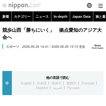
新着
カテゴリー
ニュース
In-depth
Japan Data
旅と暮
English
政治・外交
Topics
競歩山西「勝ちにいく」 拠点愛知のアジア大
简体字
会へ
経済・ビジネス
Images
繁體字
カテゴリー
News
スポーツ
2026.06.26 14:41 / 2026.06.26 15:13
更新
from Japan
国際・海外
People
Français
政治・外交
ニュース
社会
東京
Español
経済・ビジネス
トップ
In-depth
文化
お知らせ
العربية
他の言語で読む
English
日本語
简体字
繁體字
Français
国際
アーカイブ
Japan Data
科学・技術
Español
العربية
Русский
Русский
社会
旅と暮らし
暮らし