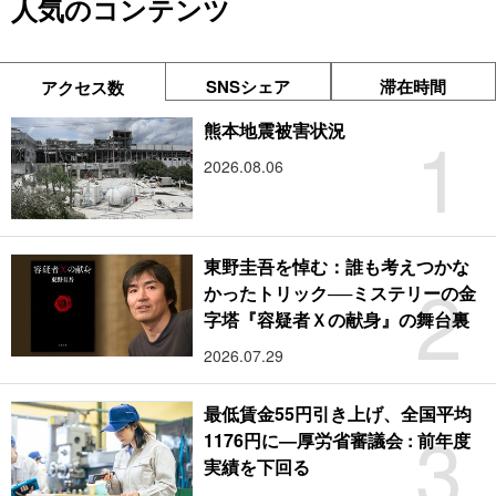
人気のコンテンツ
SNSシェア
滞在時間
アクセス数
1
熊本地震被害状況
2026.08.06
東野圭吾を悼む：誰も考えつかな
2
かったトリック──ミステリーの金
字塔『容疑者Ｘの献身』の舞台裏
2026.07.29
最低賃金55円引き上げ、全国平均
3
1176円に―厚労省審議会 : 前年度
実績を下回る