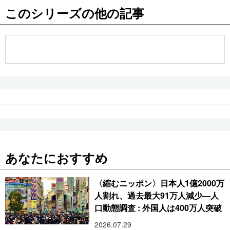
このシリーズの他の記事
公式SNS
あなたにおすすめ
〈縮むニッポン〉日本人1億2000万
人割れ、過去最大91万人減少―人
口動態調査 : 外国人は400万人突破
2026.07.29