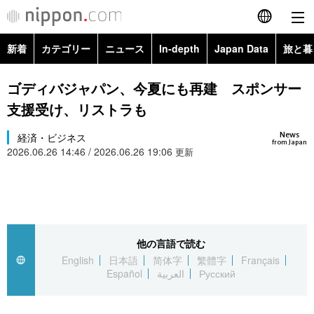
新着
カテゴリー
ニュース
In-depth
Japan Data
旅と暮
English
政治・外交
Topics
ゴディバジャパン、今夏にも再建 スポンサー
简体字
支援受け、リストラも
経済・ビジネス
Images
繁體字
カテゴリー
News
経済・ビジネス
from Japan
2026.06.26 14:46 / 2026.06.26 19:06
国際・海外
更新
People
Français
政治・外交
ニュース
社会
東京
Español
経済・ビジネス
トップ
In-depth
文化
お知らせ
العربية
他の言語で読む
国際
アーカイブ
Japan Data
科学・技術
English
日本語
简体字
繁體字
Français
Русский
Español
العربية
Русский
社会
旅と暮らし
暮らし