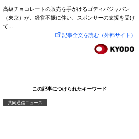
スポーツ・東京2020
高級チョコレートの販売を手がけるゴディバジャパン
文化
動画/Live
（東京）が、経営不振に伴い、スポンサーの支援を受け
て...
科学・技術
Books
記事全文を読む（外部サイト）
暮らし
Cinema
スポーツ・東京2020
Topics
Images
この記事につけられたキーワード
People
共同通信ニュース
東京
お知らせ