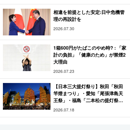
相違を前提とした安定:日中危機管
理の再設計を
2026.07.30
1箱600円がたばこのやめ時? : 「家
計の負担」「健康のため」が禁煙2
大理由
2026.07.23
【日本三大提灯祭り】秋田「秋田
竿燈まつり」・愛知「尾張津島天
王祭」・福島「二本松の提灯祭
り」:おびただしい灯火が夜空を照
2026.07.18
らす光の祭典