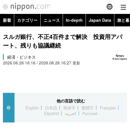
新着
カテゴリー
ニュース
In-depth
Japan Data
旅と暮
English
政治・外交
Topics
スルガ銀行、不正4百件まで解決 投資用アパ
简体字
ート、残りも協議継続
経済・ビジネス
Images
繁體字
カテゴリー
News
経済・ビジネス
from Japan
2026.06.26 16:16 / 2026.06.26 16:27
国際・海外
更新
People
Français
政治・外交
ニュース
社会
東京
Español
経済・ビジネス
トップ
In-depth
文化
お知らせ
العربية
他の言語で読む
国際
アーカイブ
Japan Data
科学・技術
English
日本語
简体字
繁體字
Français
Русский
Español
العربية
Русский
社会
旅と暮らし
暮らし