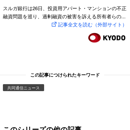
スポーツ・東京2020
スルガ銀行は26日、投資用アパート・マンションの不正
文化
動画/Live
融資問題を巡り、過剰融資の被害を訴える所有者らの...
記事全文を読む（外部サイト）
科学・技術
Books
暮らし
Cinema
スポーツ・東京2020
Topics
Images
この記事につけられたキーワード
共同通信ニュース
People
東京
お知らせ
このシリーズの他の記事