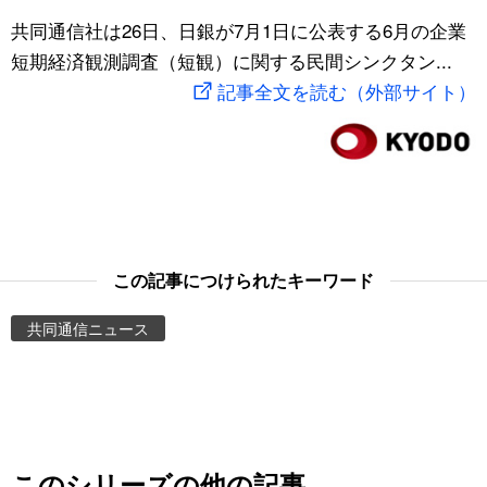
スポーツ・東京2020
共同通信社は26日、日銀が7月1日に公表する6月の企業
文化
動画/Live
短期経済観測調査（短観）に関する民間シンクタン...
記事全文を読む（外部サイト）
科学・技術
Books
暮らし
Cinema
スポーツ・東京2020
Topics
Images
この記事につけられたキーワード
共同通信ニュース
People
東京
お知らせ
このシリーズの他の記事