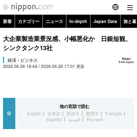
新着
カテゴリー
ニュース
In-depth
Japan Data
旅と暮
English
政治・外交
Topics
大企業製造業景況感、小幅悪化か 日銀短観、
简体字
シンクタンク13社
経済・ビジネス
Images
繁體字
カテゴリー
News
経済・ビジネス
from Japan
2026.06.26 16:44 / 2026.06.26 17:01
国際・海外
更新
People
Français
政治・外交
ニュース
社会
東京
Español
経済・ビジネス
トップ
In-depth
文化
お知らせ
العربية
他の言語で読む
国際
アーカイブ
Japan Data
科学・技術
English
日本語
简体字
繁體字
Français
Русский
Español
العربية
Русский
社会
旅と暮らし
暮らし