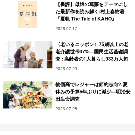
【書評】母娘の葛藤をテーマにし
た最新作を読み解く:村上春樹著
『夏帆 The Tale of KAHO』
2026.07.17
〈老いるニッポン〉75歳以上の老
老介護世帯37%―国民生活基礎調
査 : 高齢者の1人暮らし933万人超
2026.07.23
物価高でレジャーは節約志向?:夏
休みの予算5年ぶりに減少―明治安
田生命調査
2026.07.28