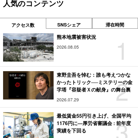
人気のコンテンツ
SNSシェア
滞在時間
アクセス数
1
熊本地震被害状況
2026.08.05
東野圭吾を悼む：誰も考えつかな
2
かったトリック──ミステリーの金
字塔『容疑者Ｘの献身』の舞台裏
2026.07.29
最低賃金55円引き上げ、全国平均
3
1176円に―厚労省審議会 : 前年度
実績を下回る