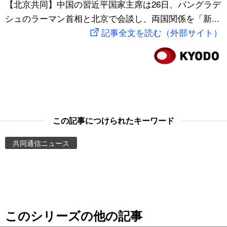
【北京共同】中国の習近平国家主席は26日、バングラデ
スポーツ・東京2020
文化
動画/Live
シュのラーマン首相と北京で会談し、両国関係を「新...
記事全文を読む（外部サイト）
科学・技術
Books
暮らし
Cinema
スポーツ・東京2020
Topics
この記事につけられたキーワード
Images
共同通信ニュース
People
東京
このシリーズの他の記事
お知らせ