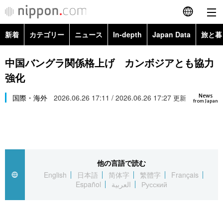
新着
カテゴリー
ニュース
In-depth
Japan Data
旅と暮
English
政治・外交
Topics
中国バングラ関係格上げ カンボジアとも協力
简体字
強化
経済・ビジネス
Images
繁體字
カテゴリー
News
国際・海外
2026.06.26 17:11 / 2026.06.26 17:27
更新
from Japan
国際・海外
People
Français
政治・外交
ニュース
社会
東京
Español
経済・ビジネス
トップ
In-depth
文化
お知らせ
العربية
他の言語で読む
English
日本語
简体字
繁體字
Français
国際
アーカイブ
Japan Data
科学・技術
Español
العربية
Русский
Русский
社会
旅と暮らし
暮らし