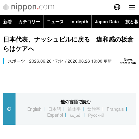
新着
カテゴリー
ニュース
In-depth
Japan Data
旅と暮
English
政治・外交
Topics
日本代表、ナッシュビルに戻る 違和感の板倉
简体字
らはケアへ
経済・ビジネス
Images
繁體字
カテゴリー
News
スポーツ
2026.06.26 17:14 / 2026.06.26 19:00
更新
from Japan
国際・海外
People
Français
政治・外交
ニュース
社会
東京
Español
経済・ビジネス
トップ
In-depth
文化
お知らせ
العربية
他の言語で読む
English
日本語
简体字
繁體字
Français
国際
アーカイブ
Japan Data
科学・技術
Español
العربية
Русский
Русский
社会
旅と暮らし
暮らし