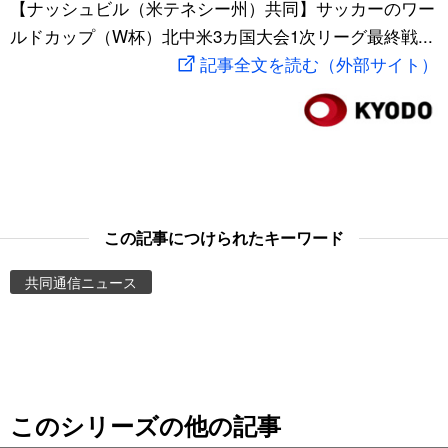
【ナッシュビル（米テネシー州）共同】サッカーのワー
スポーツ・東京2020
文化
動画/Live
ルドカップ（W杯）北中米3カ国大会1次リーグ最終戦...
記事全文を読む（外部サイト）
科学・技術
Books
暮らし
Cinema
スポーツ・東京2020
Topics
この記事につけられたキーワード
Images
共同通信ニュース
People
東京
このシリーズの他の記事
お知らせ