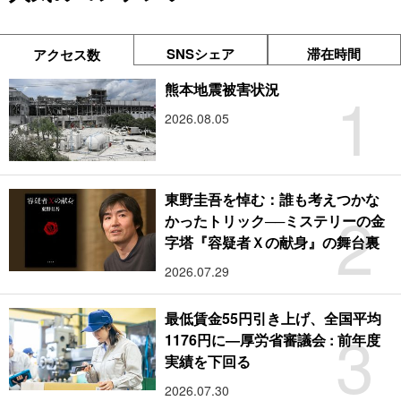
SNSシェア
滞在時間
アクセス数
1
熊本地震被害状況
2026.08.05
東野圭吾を悼む：誰も考えつかな
2
かったトリック──ミステリーの金
字塔『容疑者Ｘの献身』の舞台裏
2026.07.29
最低賃金55円引き上げ、全国平均
3
1176円に―厚労省審議会 : 前年度
実績を下回る
2026.07.30