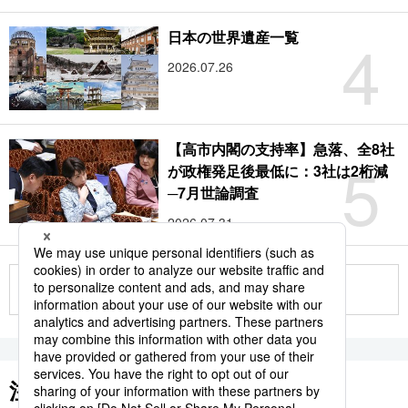
4
日本の世界遺産一覧
2026.07.26
【高市内閣の支持率】急落、全8社
5
が政権発足後最低に：3社は2桁減
─7月世論調査
2026.07.31
もっと見る
注目のキーワード