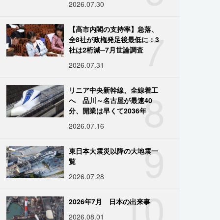
2026.07.30
7
【高市内閣の支持率】急落、
全8社が政権発足後最低に：3
社は2桁減─7月世論調査
2026.07.31
8
リニア中央新幹線、全線着工
へ 品川～名古屋が最速40
分、開業は早くて2036年
2026.07.16
9
東日本大震災以降の大地震一
覧
2026.07.28
10
2026年7月 日本の出来事
2026.08.01