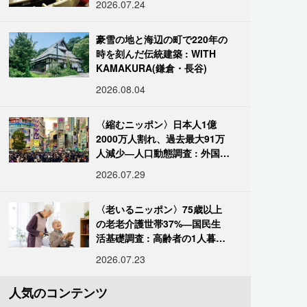
2026.07.24
豪雪の地と海辺の町で220年の
時を刻んだ伝統建築 : WITH
KAMAKURA(鎌倉・長谷)
2026.08.04
〈縮むニッポン〉日本人1億
2000万人割れ、過去最大91万
人減少―人口動態調査 : 外国人
は400万人突破
2026.07.29
〈老いるニッポン〉75歳以上
の老老介護世帯37%―国民生
活基礎調査 : 高齢者の1人暮ら
し933万人超
2026.07.23
人気のコンテンツ