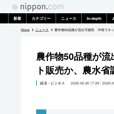
新着
カテゴリー
ニュース
In-depth
J
政治・外交
トップ
Home
ニュース
農作物50品種が流出可能性 中韓でネ
経済・ビジネス
アーカイブ
農作物50品種が
国際
ト販売か、農水省
社会
文化
経済・ビジネス
2026.06.26 17:26 / 2026.
科学・技術
暮らし