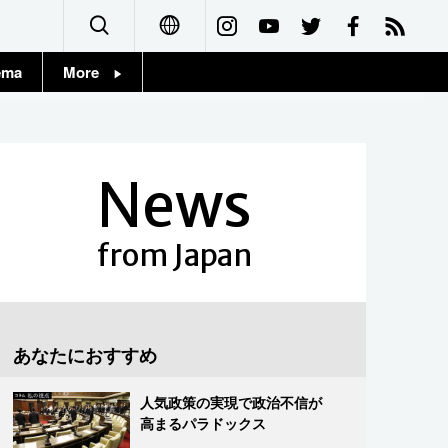
ema
More
English
Topics
简体字
Images
News
繁體字
People
Français
from Japan
東京
Español
お知らせ
العربية
あなたにおすすめ
Русский
人気政策の実現で政治不信が
高まるパラドックス