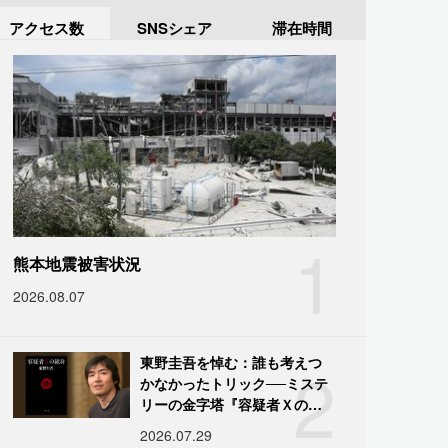
アクセス数
SNSシェア
滞在時間
1
熊本地震被害状況
2026.08.07
2
東野圭吾を悼む：誰も考えつ
かなかったトリック──ミステ
リーの金字塔『容疑者Ｘの献
身』の舞台裏
2026.07.29