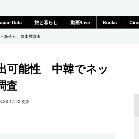
apan Data
旅と暮らし
動画/Live
Books
Cin
ット販売か、農水省調査
流出可能性 中韓でネッ
調査
06.26 17:43
更新