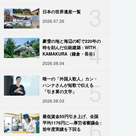
3
日本の世界遺産一覧
2026.07.26
4
豪雪の地と海辺の町で220年の
時を刻んだ伝統建築 : WITH
KAMAKURA（鎌倉・長谷）
2026.08.04
5
唯一の「外国人歌人」カン・
ハンナさんが短歌で伝える
「引き算の文学」
2026.08.03
6
最低賃金55円引き上げ、全国
平均1176円に―厚労省審議会 :
前年度実績を下回る