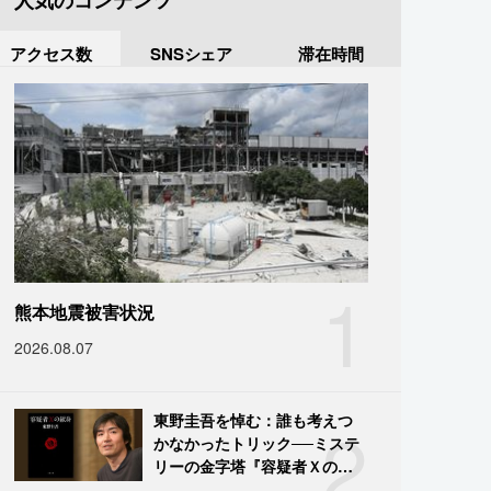
人気のコンテンツ
アクセス数
SNSシェア
滞在時間
1
熊本地震被害状況
2026.08.07
2
東野圭吾を悼む：誰も考えつ
かなかったトリック──ミステ
リーの金字塔『容疑者Ｘの献
身』の舞台裏