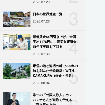
2026.07.29
3
日本の世界遺産一覧
2026.07.26
4
最低賃金55円引き上げ、全国
平均1176円に―厚労省審議会 :
前年度実績を下回る
2026.07.30
5
豪雪の地と海辺の町で220年の
時を刻んだ伝統建築 : WITH
KAMAKURA（鎌倉・長谷）
2026.08.04
6
唯一の「外国人歌人」カン・
ハンナさんが短歌で伝える
「引き算の文学」