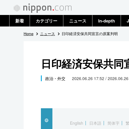
新着
カテゴリー
ニュース
In-depth
J
政治・外交
トップ
Home
ニュース
日印経済安保共同宣言の原案判明
経済・ビジネス
アーカイブ
日印経済安保共同
国際
社会
政治・外交
2026.06.26 17:52 / 2026.06.2
文化
科学・技術
暮らし
English
日本語
简体字