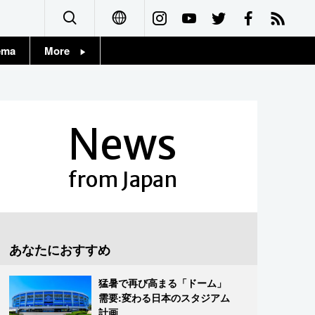
ema
More
English
Topics
简体字
Images
News
繁體字
People
Français
from Japan
東京
Español
お知らせ
العربية
あなたにおすすめ
Русский
猛暑で再び高まる「ドーム」
需要:変わる日本のスタジアム
計画