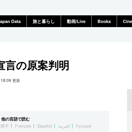
apan Data
旅と暮らし
動画/Live
Books
Cin
宣言の原案判明
6 18:09
更新
他の言語で読む
繁體字
Français
Español
العربية
Русский