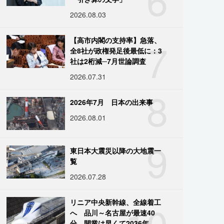
2026.08.03
7
【高市内閣の支持率】急落、
全8社が政権発足後最低に：3
社は2桁減─7月世論調査
2026.07.31
8
2026年7月 日本の出来事
2026.08.01
9
東日本大震災以降の大地震一
覧
2026.07.28
10
リニア中央新幹線、全線着工
へ 品川～名古屋が最速40
分、開業は早くて2036年