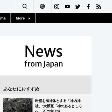
ema
More
English
Topics
简体字
Images
News
繁體字
People
Français
from Japan
東京
Español
お知らせ
العربية
あなたにおすすめ
Русский
岩壁を御神体とする「神内神
社」:大坂寛「神のあるところ
へ」 石の章(20)