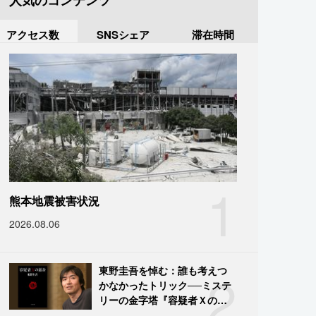
人気のコンテンツ
アクセス数
SNSシェア
滞在時間
1
熊本地震被害状況
2026.08.06
2
東野圭吾を悼む：誰も考えつ
かなかったトリック──ミステ
リーの金字塔『容疑者Ｘの献
身』の舞台裏