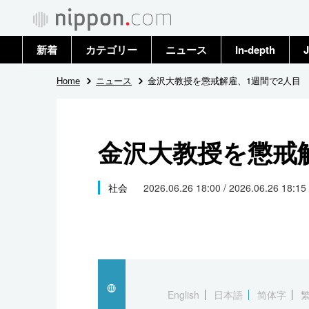
新着
カテゴリー
ニュース
In-depth
J
政治・外交
トップ
Home
ニュース
金沢大教授を懲戒解雇、1週間で2人目
経済・ビジネス
アーカイブ
金沢大教授を懲戒
国際
社会
社会
2026.06.26 18:00 / 2026.06.26 18:15
文化
科学・技術
暮らし
English
日本語
简体字