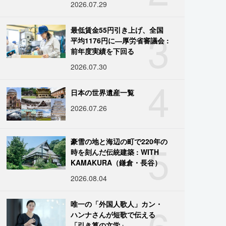
2026.07.29
3
最低賃金55円引き上げ、全国
平均1176円に―厚労省審議会 :
前年度実績を下回る
2026.07.30
4
日本の世界遺産一覧
2026.07.26
5
豪雪の地と海辺の町で220年の
時を刻んだ伝統建築 : WITH
KAMAKURA（鎌倉・長谷）
2026.08.04
6
唯一の「外国人歌人」カン・
ハンナさんが短歌で伝える
「引き算の文学」