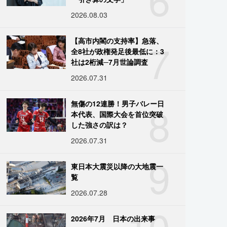
2026.08.03
7
【高市内閣の支持率】急落、
全8社が政権発足後最低に：3
社は2桁減─7月世論調査
2026.07.31
8
無傷の12連勝！男子バレー日
本代表、国際大会を首位突破
した強さの訳は？
2026.07.31
9
東日本大震災以降の大地震一
覧
2026.07.28
10
2026年7月 日本の出来事