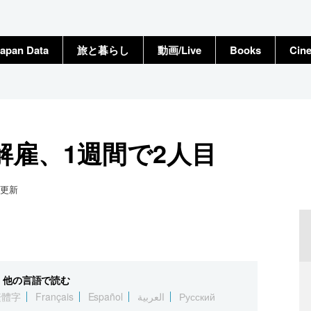
apan Data
旅と暮らし
動画/Live
Books
Cin
解雇、1週間で2人目
更新
他の言語で読む
繁體字
Français
Español
العربية
Русский