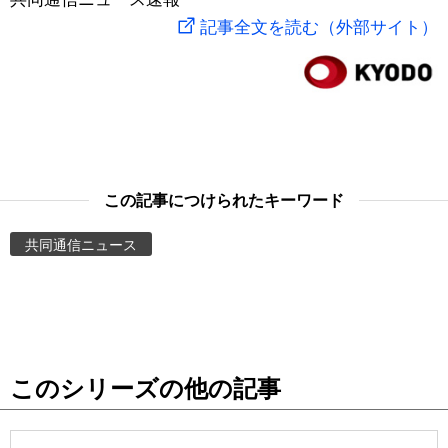
記事全文を読む（外部サイト）
スポーツ・東京2020
文化
動画/Live
科学・技術
Books
暮らし
Cinema
この記事につけられたキーワード
スポーツ・東京2020
Topics
共同通信ニュース
Images
People
東京
このシリーズの他の記事
お知らせ