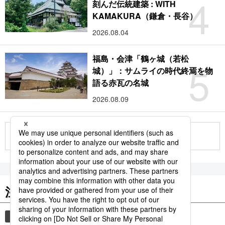
4
刻んだ伝統建築 : WITH
KAMAKURA（鎌倉・長谷）
2026.08.04
福島・会津「鶴ヶ城（若松
5
城）」：サムライの時代終焉を物
語る赤瓦の名城
2026.08.09
もっと見る
注目のキーワード
共同通信ニュース
気象・災害
災害