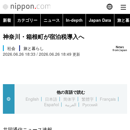
新着
カテゴリー
ニュース
In-depth
Japan Data
旅と暮
English
政治・外交
Topics
神奈川・箱根町が宿泊税導入へ
简体字
News
経済・ビジネス
社会
旅と暮らし
Images
繁體字
from Japan
2026.06.26 18:33 / 2026.06.26 18:49
更新
カテゴリー
国際・海外
People
Français
政治・外交
ニュース
社会
東京
Español
経済・ビジネス
トップ
In-depth
他の言語で読む
文化
お知らせ
العربية
English
日本語
简体字
繁體字
Français
Español
العربية
Русский
国際
アーカイブ
Japan Data
科学・技術
Русский
社会
旅と暮らし
暮らし
共同通信ニュース速報