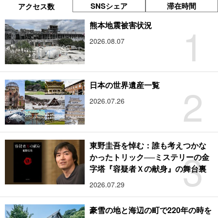
SNSシェア
滞在時間
アクセス数
1
熊本地震被害状況
2026.08.07
2
日本の世界遺産一覧
2026.07.26
東野圭吾を悼む：誰も考えつかな
3
かったトリック──ミステリーの金
字塔『容疑者Ｘの献身』の舞台裏
2026.07.29
豪雪の地と海辺の町で220年の時を