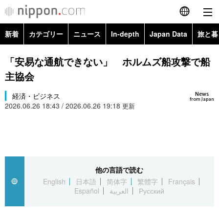
新着
カテゴリー
ニュース
In-depth
Japan Data
旅と暮
English
政治・外交
Topics
「安易な通航できない」 ホルムズ船攻撃で船
简体字
主協会
経済・ビジネス
Images
繁體字
カテゴリー
News
経済・ビジネス
from Japan
2026.06.26 18:43 / 2026.06.26 19:18
国際・海外
更新
People
Français
政治・外交
ニュース
社会
東京
Español
経済・ビジネス
トップ
In-depth
文化
お知らせ
العربية
他の言語で読む
国際
アーカイブ
Japan Data
科学・技術
English
日本語
简体字
繁體字
Français
Русский
Español
العربية
Русский
社会
旅と暮らし
暮らし