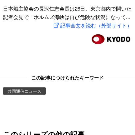
スポーツ・東京2020
日本船主協会の長沢仁志会長は26日、東京都内で開いた
文化
動画/Live
記者会見で「ホルムズ海峡は再び危険な状況になって...
記事全文を読む（外部サイト）
科学・技術
Books
暮らし
Cinema
スポーツ・東京2020
Topics
Images
この記事につけられたキーワード
共同通信ニュース
People
東京
お知らせ
このシリーズの他の記事