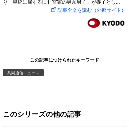
り「皇統に属する旧11宮家の男系男子」が養子とし...
スポーツ・東京2020
文化
動画/Live
記事全文を読む（外部サイト）
科学・技術
Books
暮らし
Cinema
スポーツ・東京2020
Topics
この記事につけられたキーワード
共同通信ニュース
Images
People
東京
このシリーズの他の記事
お知らせ