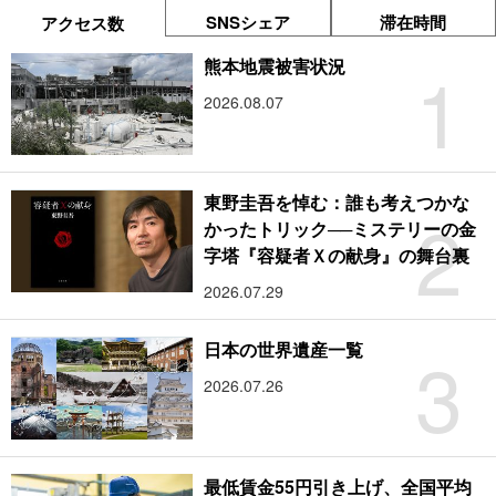
SNSシェア
滞在時間
アクセス数
1
熊本地震被害状況
2026.08.07
東野圭吾を悼む：誰も考えつかな
2
かったトリック──ミステリーの金
字塔『容疑者Ｘの献身』の舞台裏
2026.07.29
3
日本の世界遺産一覧
2026.07.26
最低賃金55円引き上げ、全国平均