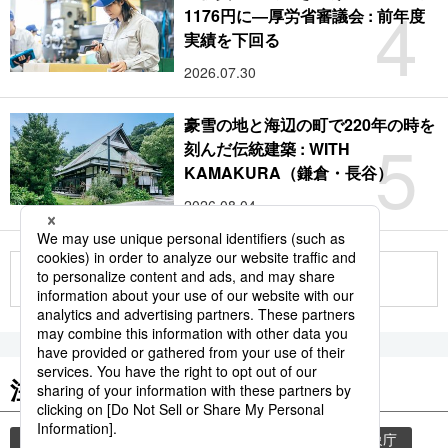
4
1176円に―厚労省審議会 : 前年度
実績を下回る
2026.07.30
豪雪の地と海辺の町で220年の時を
5
刻んだ伝統建築 : WITH
KAMAKURA（鎌倉・長谷）
2026.08.04
もっと見る
注目のキーワード
共同通信ニュース
気象・災害
災害
気象庁