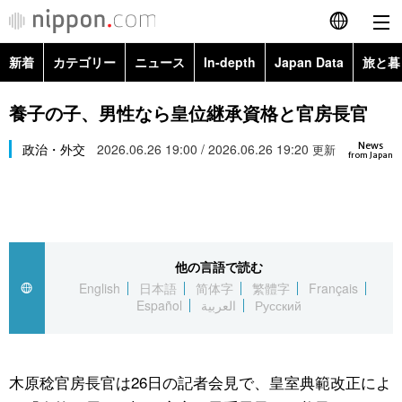
新着
カテゴリー
ニュース
In-depth
Japan Data
旅と暮
English
政治・外交
Topics
養子の子、男性なら皇位継承資格と官房長官
简体字
News
経済・ビジネス
政治・外交
2026.06.26 19:00 / 2026.06.26 19:20
Images
更新
繁體字
from Japan
カテゴリー
国際・海外
People
Français
政治・外交
ニュース
社会
東京
Español
他の言語で読む
経済・ビジネス
トップ
In-depth
文化
お知らせ
English
日本語
简体字
繁體字
Français
العربية
Español
العربية
Русский
国際
アーカイブ
Japan Data
科学・技術
Русский
社会
旅と暮らし
暮らし
木原稔官房長官は26日の記者会見で、皇室典範改正によ