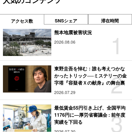
人気のコンテンツ
SNSシェア
滞在時間
アクセス数
1
熊本地震被害状況
2026.08.06
東野圭吾を悼む：誰も考えつかな
2
かったトリック──ミステリーの金
字塔『容疑者Ｘの献身』の舞台裏
2026.07.29
最低賃金55円引き上げ、全国平均
3
1176円に―厚労省審議会 : 前年度
実績を下回る
2026.07.30