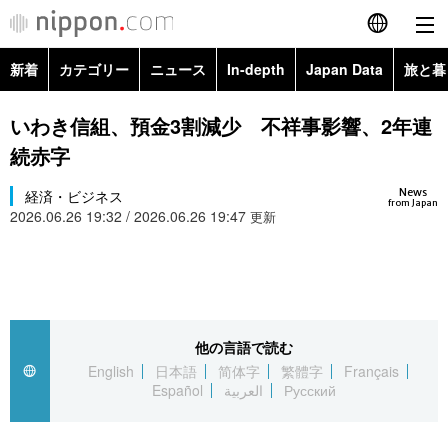
新着
カテゴリー
ニュース
In-depth
Japan Data
旅と暮
English
政治・外交
Topics
いわき信組、預金3割減少 不祥事影響、2年連
简体字
続赤字
経済・ビジネス
Images
繁體字
カテゴリー
News
経済・ビジネス
from Japan
2026.06.26 19:32 / 2026.06.26 19:47
国際・海外
更新
People
Français
政治・外交
ニュース
社会
東京
Español
経済・ビジネス
トップ
In-depth
文化
お知らせ
العربية
他の言語で読む
国際
アーカイブ
Japan Data
科学・技術
English
日本語
简体字
繁體字
Français
Русский
Español
العربية
Русский
社会
旅と暮らし
暮らし