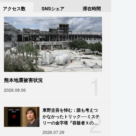
アクセス数
SNSシェア
滞在時間
1
熊本地震被害状況
2026.08.06
2
東野圭吾を悼む：誰も考えつ
かなかったトリック──ミステ
リーの金字塔『容疑者Ｘの献
身』の舞台裏
2026.07.29