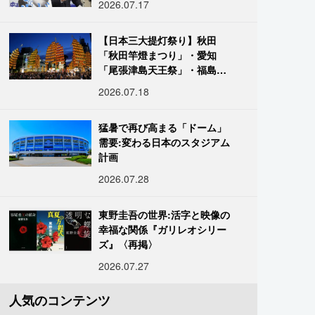
2026.07.17
【日本三大提灯祭り】秋田
「秋田竿燈まつり」・愛知
「尾張津島天王祭」・福島
「二本松の提灯祭り」:おびた
2026.07.18
だしい灯火が夜空を照らす光
の祭典
猛暑で再び高まる「ドーム」
需要:変わる日本のスタジアム
計画
2026.07.28
東野圭吾の世界:活字と映像の
幸福な関係『ガリレオシリー
ズ』〈再掲〉
2026.07.27
人気のコンテンツ