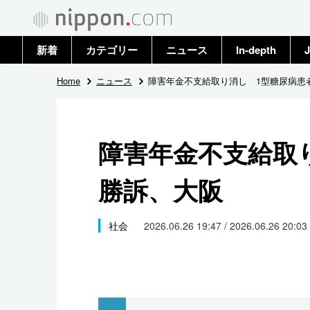
新着
カテゴリー
ニュース
In-depth
J
政治・外交
トップ
Home
ニュース
障害年金不支給取り消し 1型糖尿病患
経済・ビジネス
アーカイブ
障害年金不支給取
国際
勝訴、大阪
社会
文化
社会
2026.06.26 19:47 / 2026.06.26 20:03
科学・技術
暮らし