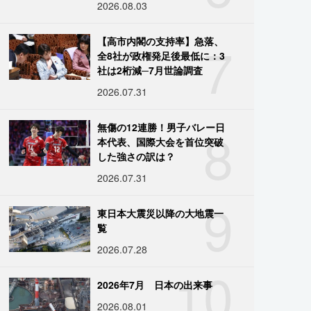
2026.08.03
7
【高市内閣の支持率】急落、
全8社が政権発足後最低に：3
社は2桁減─7月世論調査
2026.07.31
8
無傷の12連勝！男子バレー日
本代表、国際大会を首位突破
した強さの訳は？
2026.07.31
9
東日本大震災以降の大地震一
覧
2026.07.28
10
2026年7月 日本の出来事
2026.08.01