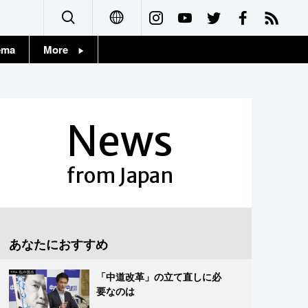
ema
More
English
Topics
简体字
Images
News
繁體字
People
Français
from Japan
東京
Español
お知らせ
العربية
あなたにおすすめ
Русский
「中道改革」の立て直しに必
要なのは