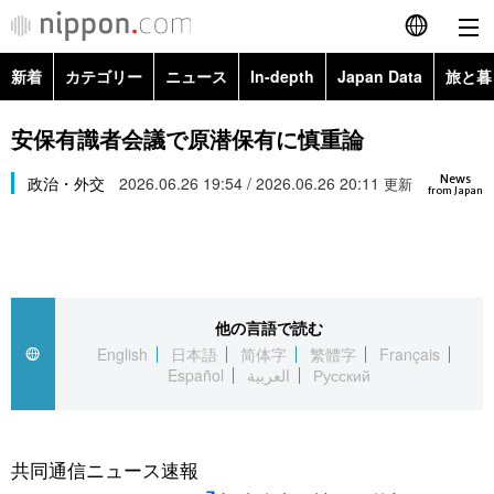
新着
カテゴリー
ニュース
In-depth
Japan Data
旅と暮
English
政治・外交
Topics
安保有識者会議で原潜保有に慎重論
简体字
News
経済・ビジネス
政治・外交
2026.06.26 19:54 / 2026.06.26 20:11
Images
更新
繁體字
from Japan
カテゴリー
国際・海外
People
Français
政治・外交
ニュース
社会
東京
Español
他の言語で読む
経済・ビジネス
トップ
In-depth
文化
お知らせ
English
日本語
简体字
繁體字
Français
العربية
Español
العربية
Русский
国際
アーカイブ
Japan Data
科学・技術
Русский
社会
旅と暮らし
暮らし
共同通信ニュース速報