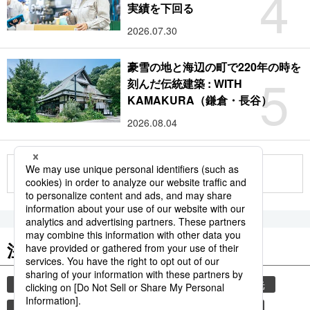
4
実績を下回る
2026.07.30
豪雪の地と海辺の町で220年の時を
5
刻んだ伝統建築 : WITH
KAMAKURA（鎌倉・長谷）
2026.08.04
もっと見る
注目のキーワード
共同通信ニュース
気象・災害
災害
観光
気象庁
熊本
熊本地震
地震
津波