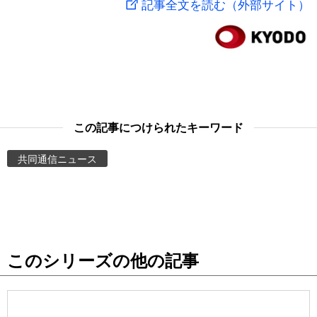
記事全文を読む（外部サイト）
スポーツ・東京2020
文化
動画/Live
科学・技術
Books
暮らし
Cinema
この記事につけられたキーワード
スポーツ・東京2020
Topics
共同通信ニュース
Images
People
このシリーズの他の記事
東京
お知らせ