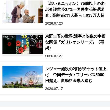
〈老いるニッポン〉75歳以上の老
老介護世帯37%―国民生活基礎調
査 : 高齢者の1人暮らし933万人超
2026.07.23
東野圭吾の世界:活字と映像の幸福
な関係『ガリレオシリーズ』〈再
掲〉
2026.07.27
レジャー施設の2割がチケット値上
げ―帝国データ : フリーパス5000
円超え、変動料金導入進む
2026.07.17