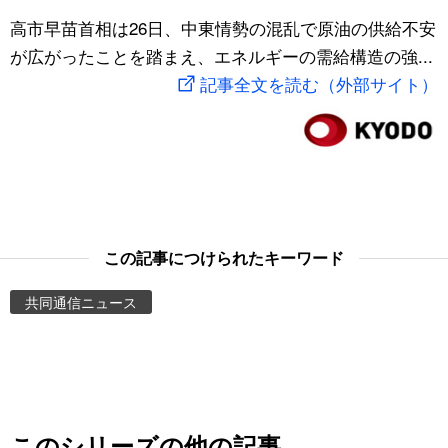
スポーツ・東京2020
高市早苗首相は26日、中東情勢の混乱で原油の供給不安
文化
動画/Live
が広がったことを踏まえ、エネルギーの需給構造の強...
記事全文を読む（外部サイト）
科学・技術
Books
暮らし
Cinema
スポーツ・東京2020
Topics
Images
この記事につけられたキーワード
共同通信ニュース
People
東京
お知らせ
このシリーズの他の記事