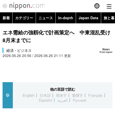
新着
カテゴリー
ニュース
In-depth
Japan Data
旅と暮
English
政治・外交
Topics
エネ需給の強靱化で計画策定へ 中東混乱受け
简体字
8月末までに
経済・ビジネス
Images
繁體字
カテゴリー
News
経済・ビジネス
from Japan
2026.06.26 20:56 / 2026.06.26 21:11
国際・海外
更新
People
Français
政治・外交
ニュース
社会
東京
Español
経済・ビジネス
トップ
In-depth
文化
お知らせ
العربية
他の言語で読む
国際
アーカイブ
Japan Data
科学・技術
English
日本語
简体字
繁體字
Français
Русский
Español
العربية
Русский
社会
旅と暮らし
暮らし