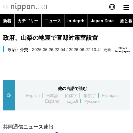
新着
カテゴリー
ニュース
In-depth
Japan Data
旅と暮
English
政治・外交
Topics
政府、山梨の地震で官邸対策室設置
简体字
News
経済・ビジネス
政治・外交
2026.06.26 22:54 / 2026.06.27 10:41
Images
更新
繁體字
from Japan
カテゴリー
国際・海外
People
Français
政治・外交
ニュース
社会
東京
Español
他の言語で読む
経済・ビジネス
トップ
In-depth
文化
お知らせ
English
日本語
简体字
繁體字
Français
العربية
Español
العربية
Русский
国際
アーカイブ
Japan Data
科学・技術
Русский
社会
旅と暮らし
暮らし
共同通信ニュース速報