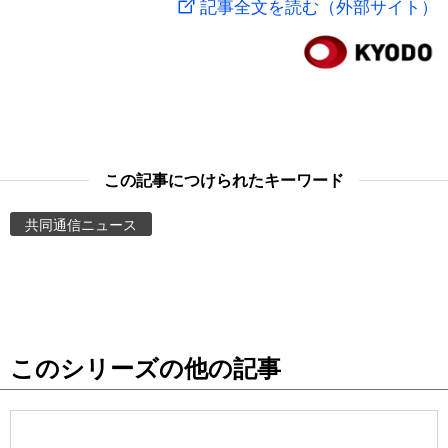
記事全文を読む（外部サイト）
スポーツ・東京2020
文化
動画/Live
科学・技術
Books
暮らし
Cinema
この記事につけられたキーワード
スポーツ・東京2020
Topics
共同通信ニュース
Images
People
このシリーズの他の記事
東京
お知らせ