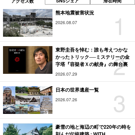
SNSシェア
滞在時間
アクセス数
1
熊本地震被害状況
2026.08.07
東野圭吾を悼む：誰も考えつかな
2
かったトリック──ミステリーの金
字塔『容疑者Ｘの献身』の舞台裏
2026.07.29
3
日本の世界遺産一覧
2026.07.26
豪雪の地と海辺の町で220年の時を
刻んだ伝統建築 : WITH