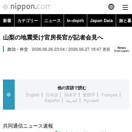
新着
カテゴリー
ニュース
In-depth
Japan Data
旅と暮
English
政治・外交
Topics
山梨の地震受け官房長官が記者会見へ
简体字
News
経済・ビジネス
政治・外交
2026.06.26 23:04 / 2026.06.27 18:47
Images
更新
繁體字
from Japan
カテゴリー
国際・海外
People
Français
政治・外交
ニュース
社会
東京
Español
他の言語で読む
経済・ビジネス
トップ
In-depth
文化
お知らせ
English
日本語
简体字
繁體字
Français
العربية
Español
العربية
Русский
国際
アーカイブ
Japan Data
科学・技術
Русский
社会
旅と暮らし
暮らし
共同通信ニュース速報