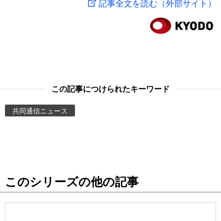
記事全文を読む（外部サイト）
スポーツ・東京2020
文化
動画/Live
科学・技術
Books
暮らし
Cinema
この記事につけられたキーワード
スポーツ・東京2020
Topics
共同通信ニュース
Images
People
このシリーズの他の記事
東京
お知らせ