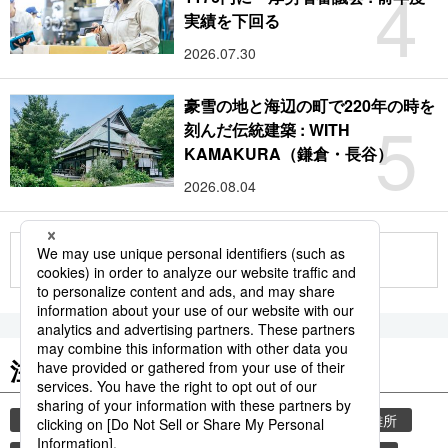
4
実績を下回る
2026.07.30
豪雪の地と海辺の町で220年の時を
5
刻んだ伝統建築 : WITH
KAMAKURA（鎌倉・長谷）
2026.08.04
もっと見る
注目のキーワード
共同通信ニュース
気象・災害
災害
避難所