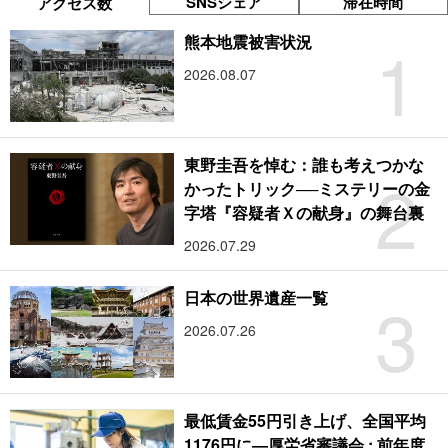
SNSシェア
滞在時間
アクセス数
1
熊本地震被害状況
2026.08.07
東野圭吾を悼む：誰も考えつかな
2
かったトリック──ミステリーの金
字塔『容疑者Ｘの献身』の舞台裏
2026.07.29
3
日本の世界遺産一覧
2026.07.26
最低賃金55円引き上げ、全国平均
1176円に―厚労省審議会 : 前年度