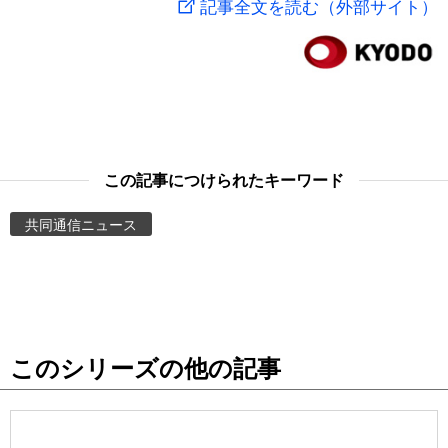
記事全文を読む（外部サイト）
スポーツ・東京2020
文化
動画/Live
科学・技術
Books
暮らし
Cinema
この記事につけられたキーワード
スポーツ・東京2020
Topics
共同通信ニュース
Images
People
このシリーズの他の記事
東京
お知らせ