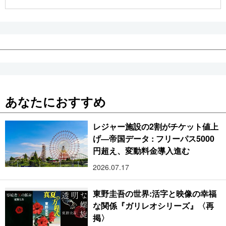
公式SNS
あなたにおすすめ
レジャー施設の2割がチケット値上
げ―帝国データ : フリーパス5000
円超え、変動料金導入進む
2026.07.17
東野圭吾の世界:活字と映像の幸福
な関係『ガリレオシリーズ』〈再
掲〉