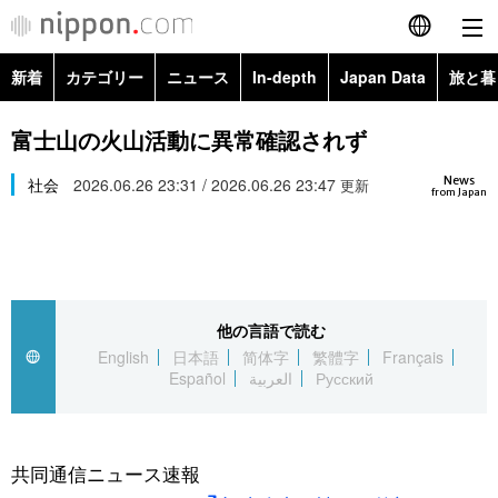
新着
カテゴリー
ニュース
In-depth
Japan Data
旅と暮
English
政治・外交
Topics
富士山の火山活動に異常確認されず
简体字
News
経済・ビジネス
社会
2026.06.26 23:31 / 2026.06.26 23:47
Images
更新
繁體字
from Japan
カテゴリー
国際・海外
People
Français
政治・外交
ニュース
社会
東京
Español
他の言語で読む
経済・ビジネス
トップ
In-depth
文化
お知らせ
English
日本語
简体字
繁體字
Français
العربية
Español
العربية
Русский
国際
アーカイブ
Japan Data
科学・技術
Русский
社会
旅と暮らし
暮らし
共同通信ニュース速報