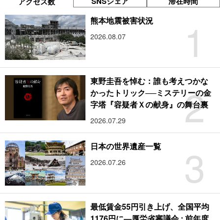
SNSシェア
滞在時間
アクセス数
1
熊本地震被害状況
2026.08.07
東野圭吾を悼む：誰も考えつかな
2
かったトリック──ミステリーの金
字塔『容疑者Ｘの献身』の舞台裏
2026.07.29
3
日本の世界遺産一覧
2026.07.26
最低賃金55円引き上げ、全国平均
1176円に―厚労省審議会 : 前年度