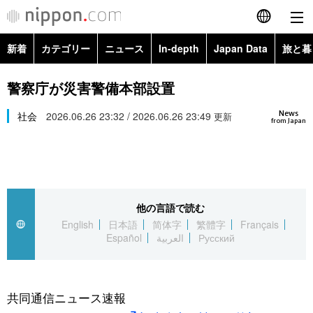
新着
カテゴリー
ニュース
In-depth
Japan Data
旅と暮
English
政治・外交
Topics
警察庁が災害警備本部設置
简体字
News
経済・ビジネス
社会
2026.06.26 23:32 / 2026.06.26 23:49
Images
更新
繁體字
from Japan
カテゴリー
国際・海外
People
Français
政治・外交
ニュース
社会
東京
Español
他の言語で読む
経済・ビジネス
トップ
In-depth
文化
お知らせ
English
日本語
简体字
繁體字
Français
العربية
Español
العربية
Русский
国際
アーカイブ
Japan Data
科学・技術
Русский
社会
旅と暮らし
暮らし
共同通信ニュース速報