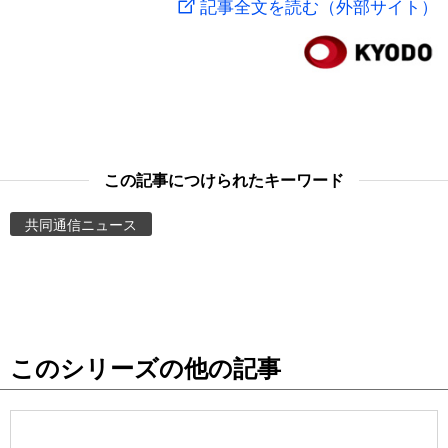
記事全文を読む（外部サイト）
スポーツ・東京2020
文化
動画/Live
科学・技術
Books
暮らし
Cinema
この記事につけられたキーワード
スポーツ・東京2020
Topics
共同通信ニュース
Images
People
このシリーズの他の記事
東京
お知らせ