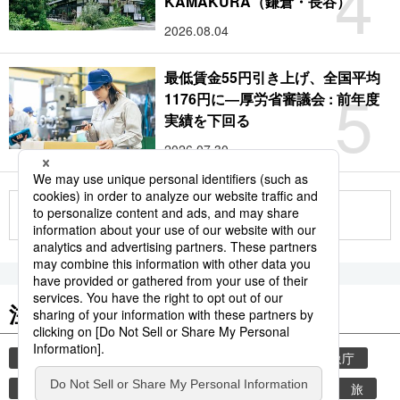
4
KAMAKURA（鎌倉・長谷）
2026.08.04
最低賃金55円引き上げ、全国平均
5
1176円に―厚労省審議会 : 前年度
実績を下回る
2026.07.30
もっと見る
注目のキーワード
共同通信ニュース
気象・災害
災害
気象庁
地震
津波
熊本
熊本地震
観光
旅