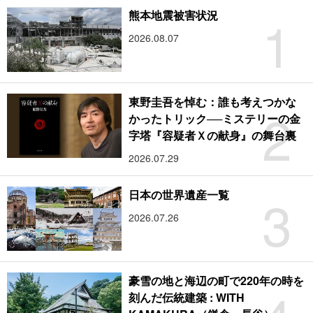
1
熊本地震被害状況
2026.08.07
東野圭吾を悼む：誰も考えつかな
2
かったトリック──ミステリーの金
字塔『容疑者Ｘの献身』の舞台裏
2026.07.29
3
日本の世界遺産一覧
2026.07.26
豪雪の地と海辺の町で220年の時を
刻んだ伝統建築 : WITH